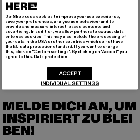
DE
HERE!
DefShop uses cookies to improve your use experience,
save your preferences, analyse use behaviour and to
GRÖSSE & PASSFORM
provide and measure interest-based contents and
advertising. In addition, we allow partners to extract data
or to use cookies. This may also include the processing of
PFLEGEHINWEISE
your data in the USA or other countries which do not have
the EU data protection standard. If you want to change
LIEFERUNG & RÜCKGABE
this, click on "Custom settings". By clicking on "Accept" you
agree to this.
Data protection
ACCEPT
INDIVIDUAL SETTINGS
MELDE DICH AN, UM
INSPIRIERT ZU BLEI
BEN!