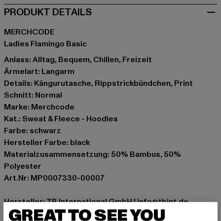
PRODUKT DETAILS
MERCHCODE
Ladies Flamingo Basic
Anlass: Alltag, Bequem, Chillen, Freizeit
Ärmelart: Langarm
Details: Kängurutasche, Rippstrickbündchen, Print
Schnitt: Normal
Marke: Merchcode
Kat.: Sweat & Fleece - Hoodies
Farbe: schwarz
Hersteller Farbe: black
Materialzusammensetzung: 50% Bambus, 50%
Polyester
Art.Nr: MP0007330-00007
Hersteller: TB International GmbH |
info@tbint.de
GREAT TO SEE YOU
Dr.-Robert-Murjahn-Straße 7 | 64372 Ober-Ramstadt |