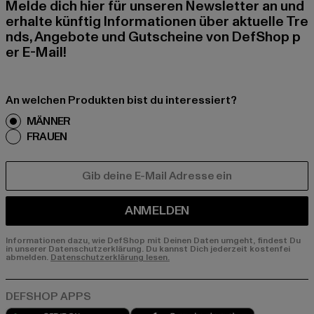
Melde dich hier für unseren Newsletter an und
erhalte künftig Informationen über aktuelle Tre
nds, Angebote und Gutscheine von DefShop p
er E-Mail!
An welchen Produkten bist du interessiert?
MÄNNER
FRAUEN
E-MAIL
ANMELDEN
Informationen dazu, wie DefShop mit Deinen Daten umgeht, findest Du
in unserer Datenschutzerklärung. Du kannst Dich jederzeit kostenfei
abmelden.
Datenschutzerklärung lesen.