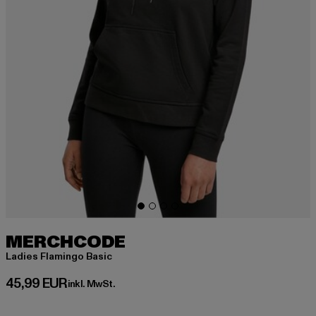
MERCHCODE
Ladies Flamingo Basic
Derzeitiger Preis: 45,99 EUR
45,99 EUR
inkl. MwSt.