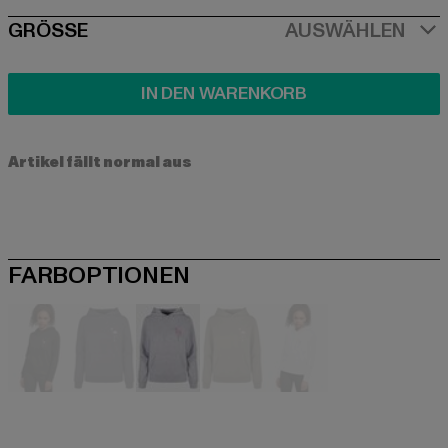
SIZE
GRÖSSE
AUSWÄHLEN
IN DEN WARENKORB
Artikel fällt normal aus
FARBOPTIONEN
schwarz
blau
grau
olive
weiß