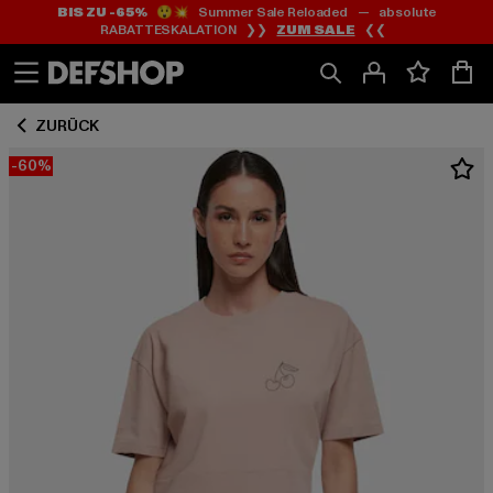
BIS ZU -65%
😲💥 Summer Sale Reloaded — absolute
Zum
Zum
RABATTESKALATION ❯❯
ZUM SALE
❮❮
Inhalt
Fußzeile
springen
springen
ZURÜCK
-60%