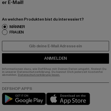
er E-Mail!
An welchen Produkten bist du interessiert?
MÄNNER
FRAUEN
E-MAIL
ANMELDEN
Informationen dazu, wie DefShop mit Deinen Daten umgeht, findest Du
in unserer Datenschutzerklärung. Du kannst Dich jederzeit kostenfei
abmelden.
Datenschutzerklärung lesen.
Play market
App store