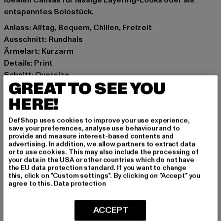
idealen Canvas für lässige Layering-Looks oder als
entspanntes Solostück.
Anlass: Alltag, Bequem, Chillen, Freizeit
Ausschnitt: Rundhals
Ärmelart: Kurzarm
Details: Print
Schnitt: Oversize
GREAT TO SEE YOU
Marke: Merchcode
Kat.: Day Dresses
HERE!
Farbe: rosa
DefShop uses cookies to improve your use experience,
Hersteller Farbe: duskrose
save your preferences, analyse use behaviour and to
Materialzusammensetzung: 100% Baumwolle
provide and measure interest-based contents and
advertising. In addition, we allow partners to extract data
Art.Nr: MP0007527-02913
or to use cookies. This may also include the processing of
your data in the USA or other countries which do not have
the EU data protection standard. If you want to change
Hersteller: TB International GmbH |
info@tbint.de
this, click on "Custom settings". By clicking on "Accept" you
Dr.-Robert-Murjahn-Straße 7 | 64372 Ober-Ramstadt |
agree to this.
Data protection
DE
ACCEPT