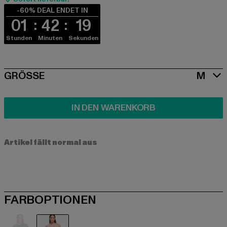
-60% DEAL ENDET IN
01
42
19
Stunden
Minuten
Sekunden
SIZE
GRÖSSE
M
IN DEN WARENKORB
Artikel fällt normal aus
FARBOPTIONEN