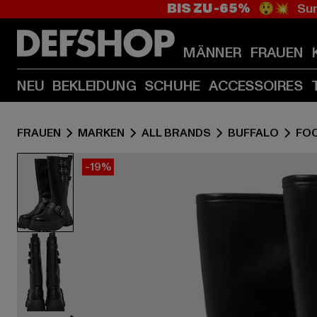
BIS ZU -65%
😲💥 Sum
MÄNNER
FRAUEN
NEU
BEKLEIDUNG
SCHUHE
ACCESSOIRES
FRAUEN
MARKEN
ALL BRANDS
BUFFALO
FO
-19%