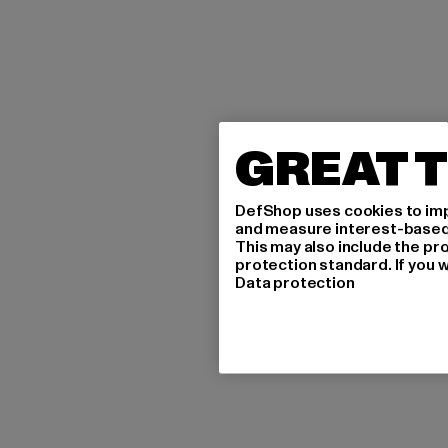
GREAT T
DefShop uses cookies to imp
and measure interest-based c
This may also include the pr
protection standard. If you w
Data protection