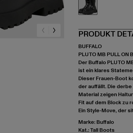
schwarz
PRODUKT DET
BUFFALO
PLUTO MB PULL ON B
Der Buffalo PLUTO M
ist ein klares Stateme
Dieser Frauen-Boot k
der auffällt. Die der
Material zeigen Haltu
Fit auf dem Block zu r
Ein Style-Move, der s
Marke: Buffalo
Kat.: Tall Boots