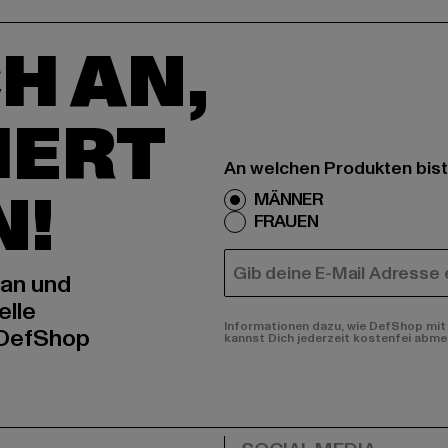
H AN,
IERT
An welchen Produkten bist
N!
MÄNNER
FRAUEN
E-MAIL
 an und
elle
Informationen dazu, wie DefShop mit 
 DefShop
kannst Dich jederzeit kostenfei abme