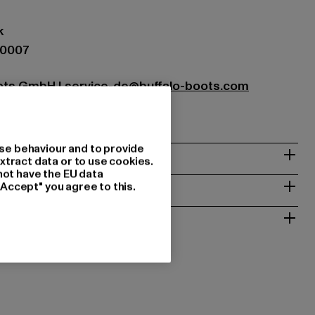
k
00007
oots GmbH |
service-de@buffalo-boots.com
1063 Köln | DE
se behaviour and to provide
& PASSFORM
xtract data or to use cookies.
not have the EU data
ISE
"Accept" you agree to this.
 RÜCKGABE