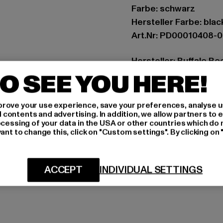
Farbe: schwarz
Hersteller Farbe: blac
Art.Nr: PD00010408-
Hersteller: Buffalo B
O SEE YOU HERE!
Schanzenstraße 41 | 5
rove your use experience, save your preferences, analyse u
GRÖSSE 
ontents and advertising. In addition, we allow partners to e
ocessing of your data in the USA or other countries which do 
PFLEGEHINWE
ant to change this, click on "Custom settings". By clicking on 
LIEFERUNG &
ACCEPT
INDIVIDUAL SETTINGS