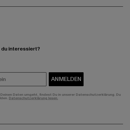
 du interessiert?
ANMELDEN
Deinen Daten umgeht, findest Du in unserer Datenschutzerklärung. Du
lden.
Datenschutzerklärung lesen.