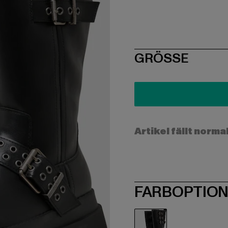
SIZE
GRÖSSE
Artikel fällt norma
FARBOPTIO