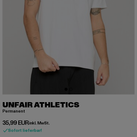
UNFAIR ATHLETICS
Permanent
Derzeitiger Preis: 35,99 EUR
35,99 EUR
inkl. MwSt.
Sofort lieferbar!