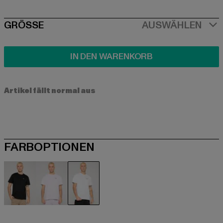
SIZE
GRÖSSE
AUSWÄHLEN
IN DEN WARENKORB
Artikel fällt normal aus
FARBOPTIONEN
schwarz
violet
weiß