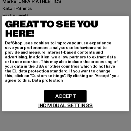
Marke: UNFAIR ATHLETICS
Kat.: T-Shirts
Farbe: weiß
GREAT TO SEE YOU
Hersteller Farbe: white
Materialzusammensetzung: 100% Baumwolle
HERE!
Art.Nr: UNFR26-001-00220
DefShop uses cookies to improve your use experience,
save your preferences, analyse use behaviour and to
Hersteller: UTEX GmbH |
info@unfairathletics.com
provide and measure interest-based contents and
advertising. In addition, we allow partners to extract data
Tulbeckstraße 32 | 80339 München | DE
or to use cookies. This may also include the processing of
your data in the USA or other countries which do not have
the EU data protection standard. If you want to change
this, click on "Custom settings". By clicking on "Accept" you
GRÖSSE & PASSFORM
agree to this.
Data protection
PFLEGEHINWEISE
ACCEPT
LIEFERUNG & RÜCKGABE
INDIVIDUAL SETTINGS