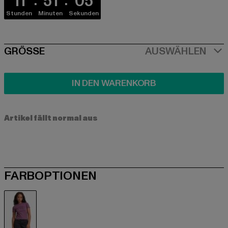
11
51
05
Stunden
Minuten
Sekunden
SIZE
GRÖSSE
AUSWÄHLEN
IN DEN WARENKORB
Artikel fällt normal aus
FARBOPTIONEN