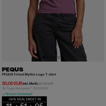
PEQUS
PEQUS Fitted Mythic Logo T-shirt
Derzeitiger Preis: 30,00 EUR
30,00 EUR
Aktionspreis: 59,99 EUR
inkl. MwSt.
59,99 EUR
30-Tage-Bestpreis**: 30,00 EUR
Sofort lieferbar!
-50% DEAL ENDET IN