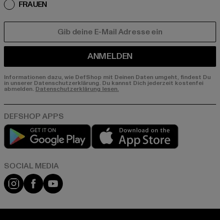
FRAUEN
E-MAIL
ANMELDEN
Informationen dazu, wie DefShop mit Deinen Daten umgeht, findest Du
in unserer Datenschutzerklärung. Du kannst Dich jederzeit kostenfei
abmelden.
Datenschutzerklärung lesen.
Play market
App store
Instagram
Facebook
YouTube