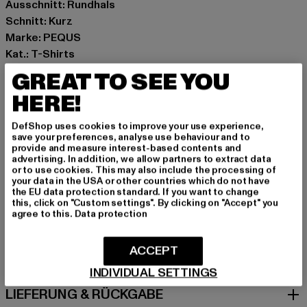
Ausschnitt: Rundhals
Schnitt: Kurz
Marke: PEQUS
Kat.: T-Shirts
Farbe: violet
GREAT TO SEE YOU
Hersteller Farbe: berry
HERE!
Materialzusammensetzung: 100% Baumwolle
Art.Nr: 6137821-04534
DefShop uses cookies to improve your use experience,
save your preferences, analyse use behaviour and to
provide and measure interest-based contents and
Hersteller: Urban Styles Agency GmbH & Co. KG |
advertising. In addition, we allow partners to extract data
agentur@urbanstylesagency.com
or to use cookies. This may also include the processing of
your data in the USA or other countries which do not have
Schanzenstraße 41 | 51063 Köln | DE
the EU data protection standard. If you want to change
this, click on "Custom settings". By clicking on "Accept" you
agree to this.
Data protection
GRÖSSE & PASSFORM
ACCEPT
PFLEGEHINWEISE
INDIVIDUAL SETTINGS
LIEFERUNG & RÜCKGABE