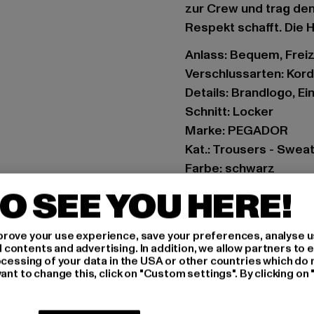
zur Crew und trag den
Respekt schafft. Die Ho
Anlass: Bequem, Freiz
Verschlussarten: Kor
Details: Brandlogo, E
Schnitt: Locker
Marke: PEGADOR
Kat.: Trousers - Swea
Farbe: schwarz
Hersteller Farbe: was
O SEE YOU HERE!
Materialzusammenset
Art.Nr: PGDR1012-019
rove your use experience, save your preferences, analyse u
ontents and advertising. In addition, we allow partners to e
Hersteller: The Mad 
ocessing of your data in the USA or other countries which do 
ant to change this, click on "Custom settings". By clicking on 
Hollefeldstraße 16 | 