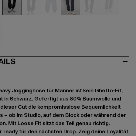
hwarz
schwarz
schwarz
blau
blau
braun
grün
lb
AILS
vy Jogginghose für Männer ist kein Ghetto-Fit,
t in Schwarz. Gefertigt aus 80% Baumwolle und
t dieser Cut die kompromisslose Bequemlichkeit
s – ob im Studio, auf dem Block oder während der
n. Mit Loose Fit sitzt das Teil genau richtig:
 ready für den nächsten Drop. Zeig deine Loyalität