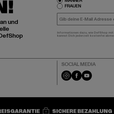
N!
MÄNNER
FRAUEN
E-MAIL
 an und
elle
Informationen dazu, wie DefShop mit 
 DefShop
kannst Dich jederzeit kostenfei abme
e
Instagram
Facebook
YouTube
REISGARANTIE
SICHERE BEZAHLUNG