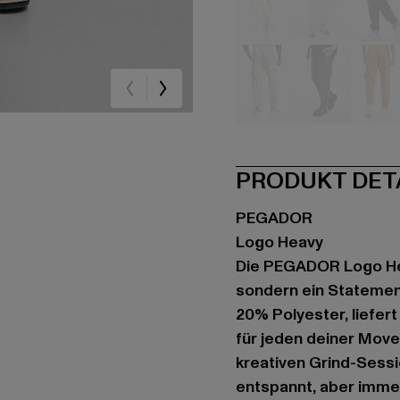
beige
beige
sc
grau
grau
ge
PRODUKT DET
PEGADOR
Logo Heavy
Die PEGADOR Logo Hea
sondern ein Statemen
20% Polyester, liefer
für jeden deiner Move
kreativen Grind-Sessio
entspannt, aber immer