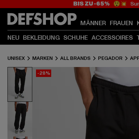
BIS ZU -65%
😲💥 Sum
MÄNNER
FRAUEN
NEU
BEKLEIDUNG
SCHUHE
ACCESSOIRES
UNISEX
MARKEN
ALL BRANDS
PEGADOR
AP
-28%