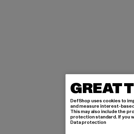
GREAT T
DefShop uses cookies to imp
and measure interest-based c
This may also include the pr
protection standard. If you w
Data protection