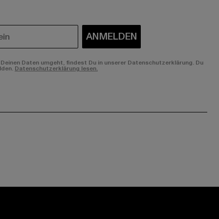
ANMELDEN
Deinen Daten umgeht, findest Du in unserer Datenschutzerklärung. Du
lden.
Datenschutzerklärung lesen.