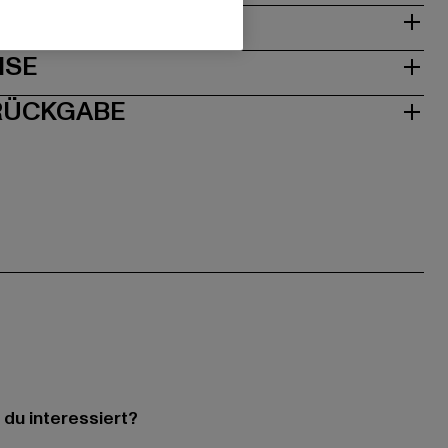
& PASSFORM
ISE
 RÜCKGABE
 du interessiert?