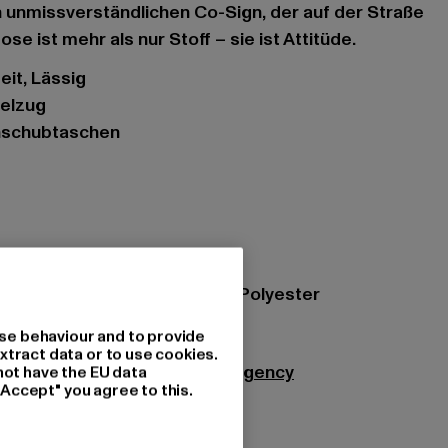
 unmissverständlichen Co-Sign, der auf der Straße
se ist mehr als nur Stoff – sie ist Attitüde.
eit, Lässig
delzug
inschubtaschen
t
hed black
zung: 80% Baumwolle, 20% Polyester
21
se behaviour and to provide
xtract data or to use cookies.
Agency GmbH |
info@themad.agency
not have the EU data
"Accept" you agree to this.
48282 Emsdetten | DE