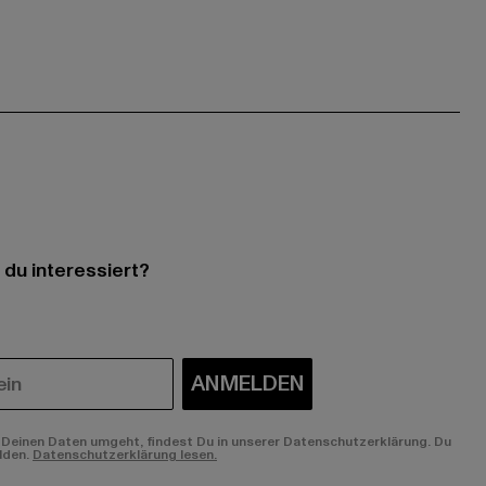
 du interessiert?
ANMELDEN
Deinen Daten umgeht, findest Du in unserer Datenschutzerklärung. Du
lden.
Datenschutzerklärung lesen.