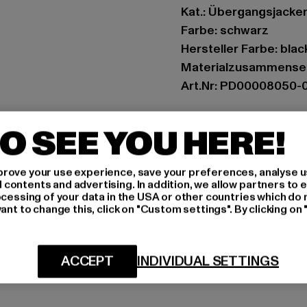
Kat.: Übergangsjacke
Farbe: schwarz
Hersteller Farbe: blac
Materialzusammenset
Art.Nr: PD00008050-
Hersteller: Urban Sty
O SEE YOU HERE!
agentur@urbanstyle
Schanzenstraße 41 | 5
rove your use experience, save your preferences, analyse u
ontents and advertising. In addition, we allow partners to e
ocessing of your data in the USA or other countries which do 
GRÖSSE 
ant to change this, click on "Custom settings". By clicking on 
PFLEGEHINWE
ACCEPT
INDIVIDUAL SETTINGS
LIEFERUNG &