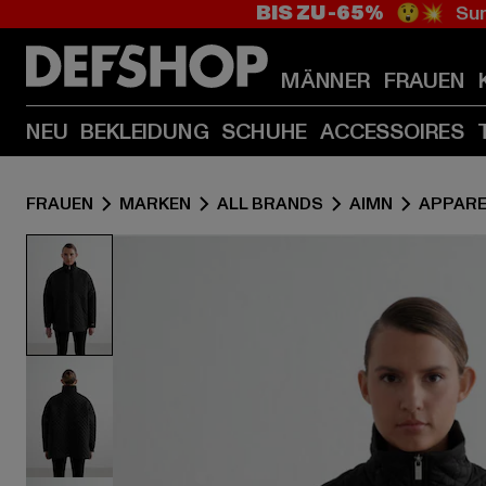
BIS ZU -65%
😲💥 Sum
MÄNNER
FRAUEN
NEU
BEKLEIDUNG
SCHUHE
ACCESSOIRES
FRAUEN
MARKEN
ALL BRANDS
AIMN
APPARE