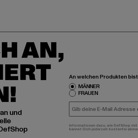
H AN,
IERT
An welchen Produkten bist
N!
MÄNNER
FRAUEN
E-MAIL
 an und
elle
Informationen dazu, wie DefShop mit 
 DefShop
kannst Dich jederzeit kostenfei abme