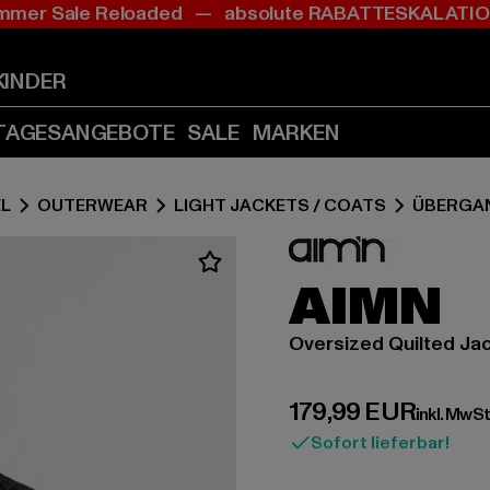
mer Sale Reloaded — absolute RABATTESKALAT
Zum
Zum
Inhalt
Fußzeile
springen
springen
KINDER
(Enter
(Enter
drücken)
drücken)
TAGESANGEBOTE
SALE
MARKEN
L
OUTERWEAR
LIGHT JACKETS / COATS
ÜBERGA
AIMN
Oversized Quilted Ja
Derzeitiger Preis:
179,99 EUR
inkl. MwSt
Sofort lieferbar!