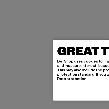
GREAT T
DefShop uses cookies to imp
and measure interest-based c
This may also include the pr
protection standard. If you w
Data protection