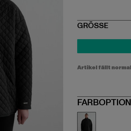
SIZE
GRÖSSE
Artikel fällt norma
FARBOPTIO