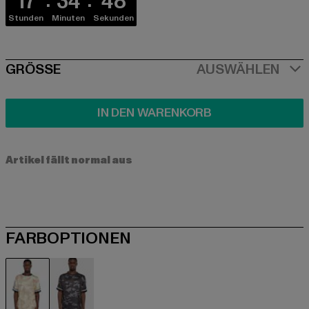
17
34
48
Stunden
Minuten
Sekunden
SIZE
GRÖSSE
AUSWÄHLEN
IN DEN WARENKORB
Artikel fällt normal aus
FARBOPTIONEN