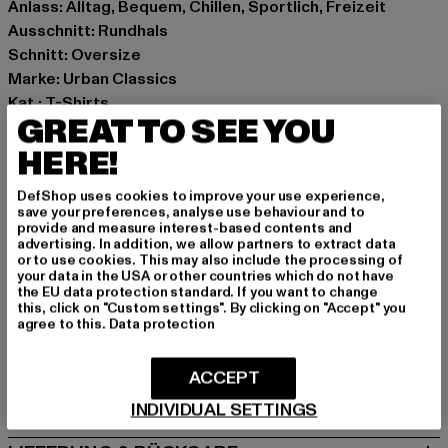
Anlass: Alltag, Bequem, Chillen, Sportlich, Freizeit
Ausschnitt: Rundhals
Schnitt: Oversize
Marke: Urban Classics
Kat.: T-Shirts
GREAT TO SEE YOU
Farbe: beige
Hersteller Farbe: simplesandcamo
HERE!
Materialzusammensetzung: 100% Polyester
DefShop uses cookies to improve your use experience,
Art.Nr: TB6707-14122
save your preferences, analyse use behaviour and to
provide and measure interest-based contents and
advertising. In addition, we allow partners to extract data
Hersteller: TB International GmbH |
info@tbint.de
or to use cookies. This may also include the processing of
Dr.-Robert-Murjahn-Straße 7 | 64372 Ober-Ramstadt |
your data in the USA or other countries which do not have
the EU data protection standard. If you want to change
DE
this, click on "Custom settings". By clicking on "Accept" you
agree to this.
Data protection
GRÖSSE & PASSFORM
ACCEPT
PFLEGEHINWEISE
INDIVIDUAL SETTINGS