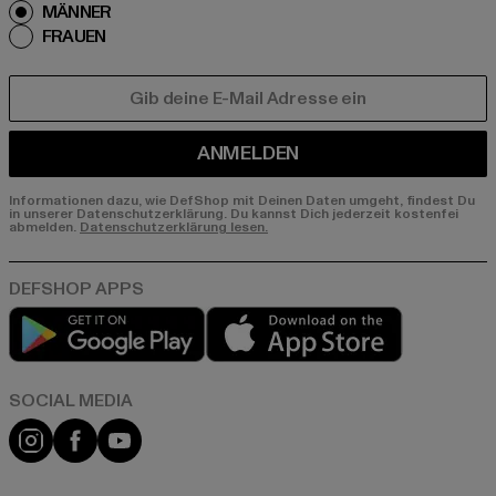
MÄNNER
FRAUEN
E-MAIL
ANMELDEN
Informationen dazu, wie DefShop mit Deinen Daten umgeht, findest Du
in unserer Datenschutzerklärung. Du kannst Dich jederzeit kostenfei
abmelden.
Datenschutzerklärung lesen.
Play market
App store
Instagram
Facebook
YouTube