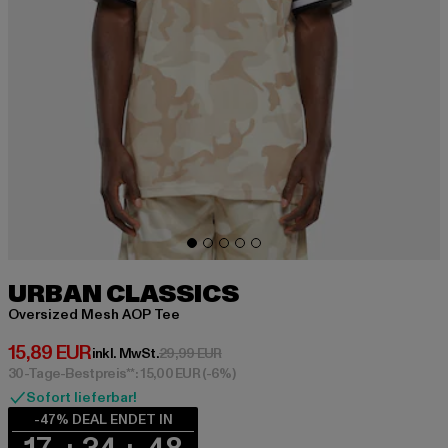
URBAN CLASSICS
Oversized Mesh AOP Tee
Derzeitiger Preis: 15,89 EUR
15,89 EUR
Aktionspreis: 29,99 EUR
inkl. MwSt.
29,99 EUR
30-Tage-Bestpreis**: 15,00 EUR
(-6%)
Sofort lieferbar!
-47% DEAL ENDET IN