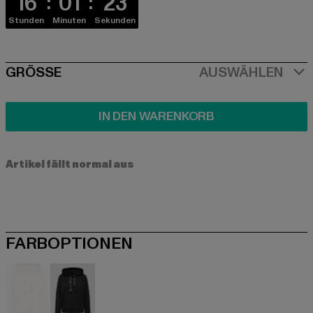
16
01
23
Stunden
Minuten
Sekunden
SIZE
GRÖSSE
AUSWÄHLEN
IN DEN WARENKORB
Artikel fällt normal aus
FARBOPTIONEN