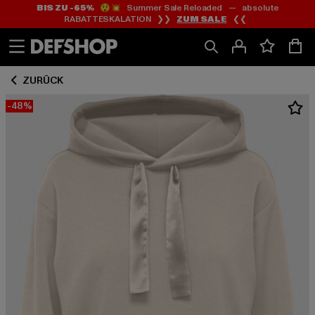
BIS ZU -65%
😲💥 Summer Sale Reloaded — absolute
Zum
Zum
RABATTESKALATION ❯❯
ZUM SALE
❮❮
Inhalt
Fußzeile
springen
springen
ZURÜCK
-48%