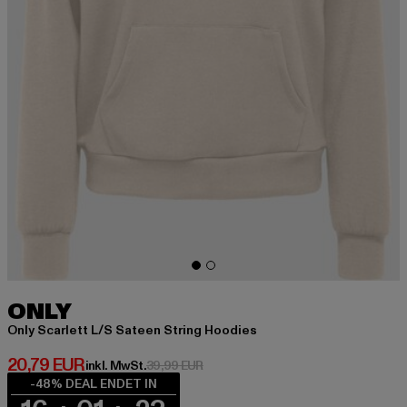
ONLY
Only Scarlett L/S Sateen String Hoodies
Derzeitiger Preis: 20,79 EUR
20,79 EUR
Aktionspreis: 39,99 EUR
inkl. MwSt.
39,99 EUR
-48% DEAL ENDET IN