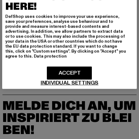
Schöneberger Straße 15 | 10963 Berlin | DE
HERE!
DefShop uses cookies to improve your use experience,
save your preferences, analyse use behaviour and to
GRÖSSE & PASSFORM
provide and measure interest-based contents and
advertising. In addition, we allow partners to extract data
or to use cookies. This may also include the processing of
PFLEGEHINWEISE
your data in the USA or other countries which do not have
the EU data protection standard. If you want to change
LIEFERUNG & RÜCKGABE
this, click on "Custom settings". By clicking on "Accept" you
agree to this.
Data protection
ACCEPT
INDIVIDUAL SETTINGS
MELDE DICH AN, UM
INSPIRIERT ZU BLEI
BEN!