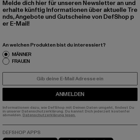
Melde dich hier für unseren Newsletter an und
erhalte künftig Informationen über aktuelle Tre
nds, Angebote und Gutscheine von DefShop p
er E-Mail!
An welchen Produkten bist du interessiert?
MÄNNER
FRAUEN
E-MAIL
ANMELDEN
Informationen dazu, wie DefShop mit Deinen Daten umgeht, findest Du
in unserer Datenschutzerklärung. Du kannst Dich jederzeit kostenfei
abmelden.
Datenschutzerklärung lesen.