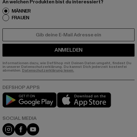
An welchen Produkten bist du interessiert?
MÄNNER
FRAUEN
E-MAIL
ANMELDEN
Informationen dazu, wie DefShop mit Deinen Daten umgeht, findest Du
in unserer Datenschutzerklärung. Du kannst Dich jederzeit kostenfei
abmelden.
Datenschutzerklärung lesen.
Play market
App store
Instagram
Facebook
YouTube