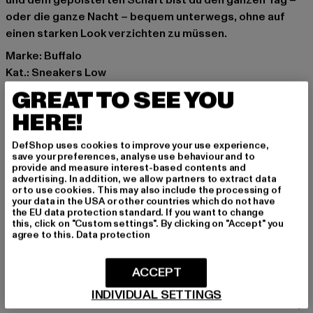
und dem gepolsterten Schaft bist du den ganzen Tag –
oder die ganze Nacht – bequem unterwegs, ohne auf
einen starken Look verzichten zu müssen.
Marke: Buffalo
Kat.: Sneakers Low
Farbe: silberfarben
GREAT TO SEE YOU
Hersteller Farbe: silver
HERE!
Obermaterial: sonstiges Material
Innenfutter: Textil
DefShop uses cookies to improve your use experience,
Art.Nr: 1620039-00473
save your preferences, analyse use behaviour and to
provide and measure interest-based contents and
advertising. In addition, we allow partners to extract data
Hersteller: Buffalo Boots GmbH |
service-de@buffalo-
or to use cookies. This may also include the processing of
your data in the USA or other countries which do not have
boots.com
the EU data protection standard. If you want to change
Schanzenstraße 41 | 51063 Köln | DE
this, click on "Custom settings". By clicking on "Accept" you
agree to this.
Data protection
GRÖSSE & PASSFORM
ACCEPT
INDIVIDUAL SETTINGS
PFLEGEHINWEISE