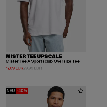
MISTER TEE UPSCALE
Mister Tee A Sportsclub Oversize Tee
Derzeitiger Preis: 17,09 EUR
Aktionspreis: 29,99 EUR
17,09 EUR
29,99 EUR
NEU
-40%