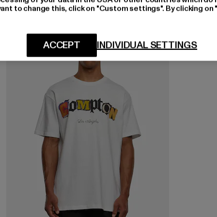
ant to change this, click on "Custom settings". By clicking on 
NEU
ACCEPT
INDIVIDUAL SETTINGS