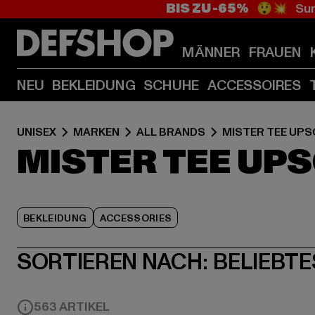
BIS ZU -65%
😲💥 Sum
MÄNNER
FRAUEN
NEU
BEKLEIDUNG
SCHUHE
ACCESSOIRES
UNISEX
MARKEN
ALL BRANDS
MISTER TEE UPS
MISTER TEE UP
BEKLEIDUNG
ACCESSORIES
SORTIEREN NACH:
BELIEBTE
563 ARTIKEL