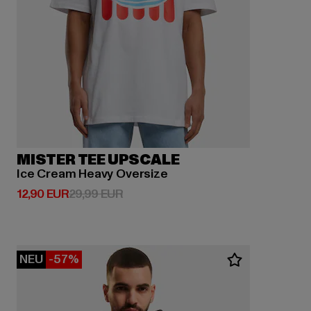
MISTER TEE UPSCALE
Ice Cream Heavy Oversize
Derzeitiger Preis: 12,90 EUR
Aktionspreis: 29,99 EUR
12,90 EUR
29,99 EUR
NEU
-57%