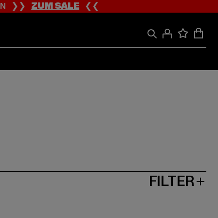
ION ❯❯
ZUM SALE
❮❮
FILTER