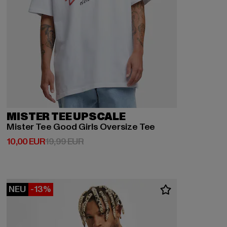
MISTER TEE UPSCALE
Mister Tee Good Girls Oversize Tee
Derzeitiger Preis: 10,00 EUR
Aktionspreis: 19,99 EUR
10,00 EUR
19,99 EUR
NEU
-13%