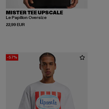
MISTER TEE UPSCALE
Le Papillon Oversize
Derzeitiger Preis: 22,99 EUR
22,99 EUR
-57%