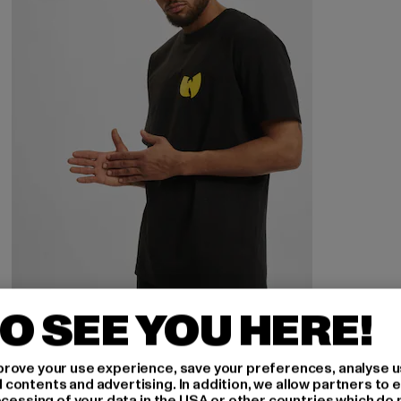
O SEE YOU HERE!
MISTER TEE UPSCALE
Wu Tang Loves NY Oversize
rove your use experience, save your preferences, analyse u
Derzeitiger Preis: 26,09 EUR
Aktionspreis: 29,99 EUR
26,09 EUR
29,99 EUR
ontents and advertising. In addition, we allow partners to e
ocessing of your data in the USA or other countries which do 