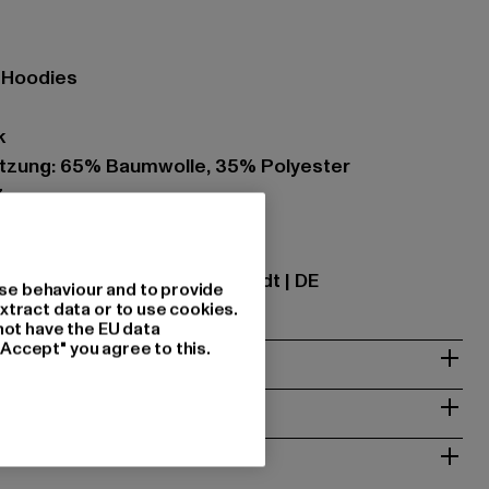
- Hoodies
k
zung: 65% Baumwolle, 35% Polyester
7
ational GmbH |
info@tbint.de
traße 7 | 64372 Ober-Ramstadt | DE
se behaviour and to provide
xtract data or to use cookies.
not have the EU data
"Accept" you agree to this.
& PASSFORM
ISE
 RÜCKGABE