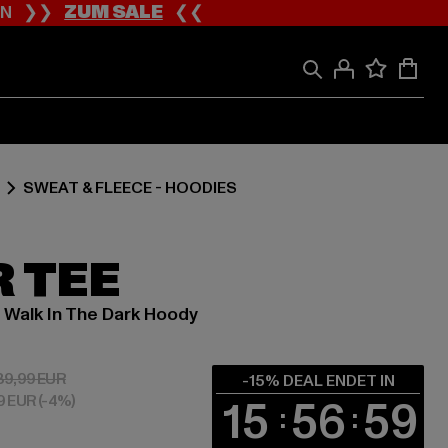
ION ❯❯
ZUM SALE
❮❮
SWEAT & FLEECE - HOODIES
 TEE
 Walk In The Dark Hoody
 33,99 EUR
Aktionspreis: 39,99 EUR
39,99 EUR
-15% DEAL ENDET IN
79 EUR
(-4%)
15
56
58