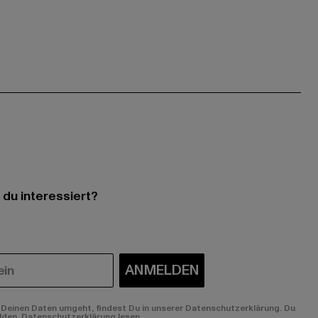
 du interessiert?
ANMELDEN
Deinen Daten umgeht, findest Du in unserer Datenschutzerklärung. Du
lden.
Datenschutzerklärung lesen.