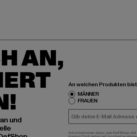
H AN,
IERT
An welchen Produkten bist
N!
MÄNNER
FRAUEN
E-MAIL
 an und
elle
Informationen dazu, wie DefShop mit 
 DefShop
kannst Dich jederzeit kostenfei abme