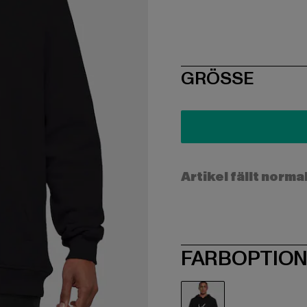
SIZE
GRÖSSE
Artikel fällt norma
FARBOPTIO