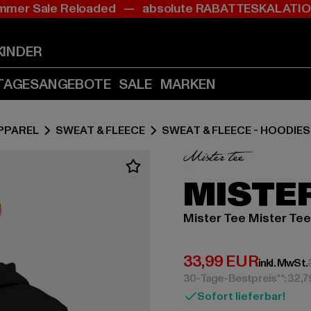
mer Sale Reloaded — absolute RABATTESKALAT
Zum
Zum
Inhalt
Fußzeile
springen
springen
KINDER
(Enter
(Enter
drücken)
drücken)
TAGESANGEBOTE
SALE
MARKEN
PPAREL
SWEAT & FLEECE
SWEAT & FLEECE - HOODIES
MISTER
Mister Tee Mister Tee
Derzeitiger Preis:
33,99 EUR
inkl. MwSt.
30-Tage-Bestpreis**: 32,
Sofort lieferbar!