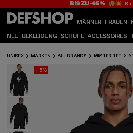
BIS ZU -65%
😲💥 Sum
MÄNNER
FRAUEN
NEU
BEKLEIDUNG
SCHUHE
ACCESSOIRES
UNISEX
MARKEN
ALL BRANDS
MISTER TEE
A
-15%