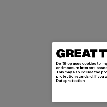
GREAT T
DefShop uses cookies to imp
and measure interest-based c
This may also include the pr
protection standard. If you w
Data protection