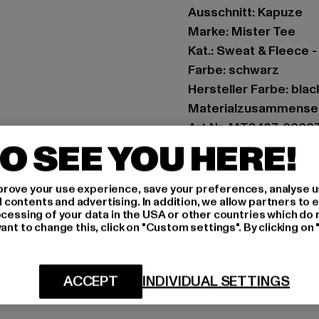
Ausschnitt: Kapuze
Marke: Mister Tee
Kat.: Sweat & Fleece 
Farbe: schwarz
Hersteller Farbe: blac
Materialzusammenset
Art.Nr: MT3487-0000
O SEE YOU HERE!
Hersteller: TB Intern
Dr.-Robert-Murjahn-S
rove your use experience, save your preferences, analyse u
ontents and advertising. In addition, we allow partners to e
ocessing of your data in the USA or other countries which do 
ant to change this, click on "Custom settings". By clicking on 
GRÖSSE 
PFLEGEHINWE
ACCEPT
INDIVIDUAL SETTINGS
LIEFERUNG &