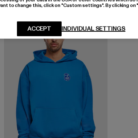
ant to change this, click on "Custom settings". By clicking on 
-22%
ACCEPT
INDIVIDUAL SETTINGS