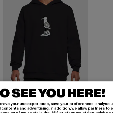
O SEE YOU HERE!
MISTER TEE
Sneakers
rove your use experience, save your preferences, analyse u
ontents and advertising. In addition, we allow partners to e
Derzeitiger Preis: 35,99 EUR
Aktionspreis: 44,99 EUR
35,99 EUR
44,99 EUR
ocessing of your data in the USA or other countries which do 