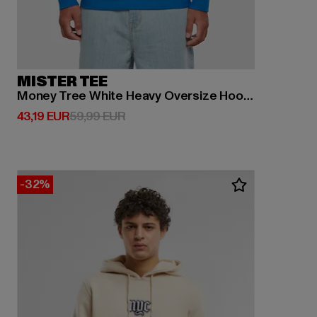
MISTER TEE
Money Tree White Heavy Oversize Hoody
Derzeitiger Preis: 43,19 EUR
Aktionspreis: 59,99 EUR
43,19 EUR
59,99 EUR
-32%