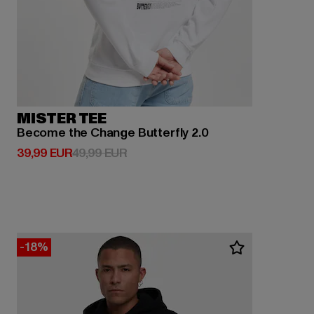
MISTER TEE
Become the Change Butterfly 2.0
Derzeitiger Preis: 39,99 EUR
Aktionspreis: 49,99 EUR
39,99 EUR
49,99 EUR
-18%