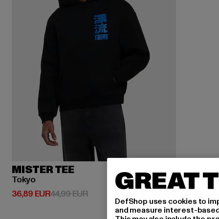
MISTER TEE
GREAT T
Tokyo
Derzeitiger Preis: 36,89 EUR
Aktionspreis: 44,99 EUR
36,89 EUR
44,99 EUR
DefShop uses cookies to imp
and measure interest-based c
This may also include the pr