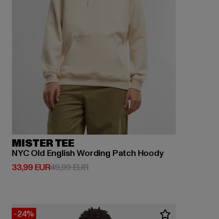
MISTER TEE
NYC Old English Wording Patch Hoody
Derzeitiger Preis: 33,99 EUR
Aktionspreis: 49,99 EUR
33,99 EUR
49,99 EUR
-24%