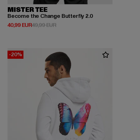
MISTER TEE
Become the Change Butterfly 2.0
Derzeitiger Preis: 40,99 EUR
Aktionspreis: 49,99 EUR
40,99 EUR
49,99 EUR
-20%