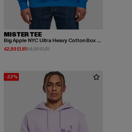
MISTER TEE
Big Apple NYC Ultra Heavy Cotton Box Hoody
Derzeitiger Preis: 42,89 EUR
Aktionspreis: 54,99 EUR
42,89 EUR
54,99 EUR
-22%