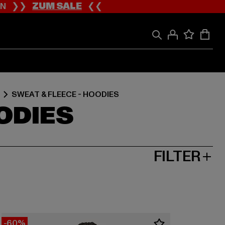
ION ❯❯
ZUM SALE
❮❮
SWEAT & FLEECE - HOODIES
OODIES
FILTER
-60%