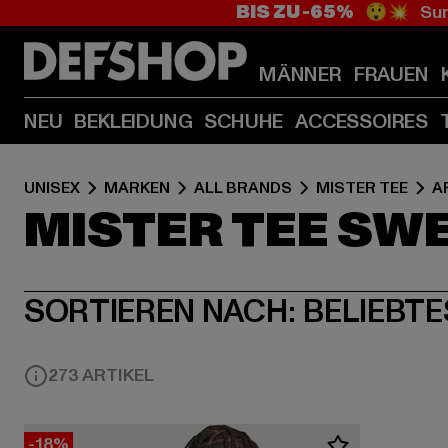
BIS ZU -65%
😲💥 Sum
MÄNNER
FRAUEN
NEU
BEKLEIDUNG
SCHUHE
ACCESSOIRES
UNISEX
MARKEN
ALL BRANDS
MISTER TEE
A
MISTER TEE SWE
SORTIEREN NACH:
BELIEBTE
273 ARTIKEL
-18%