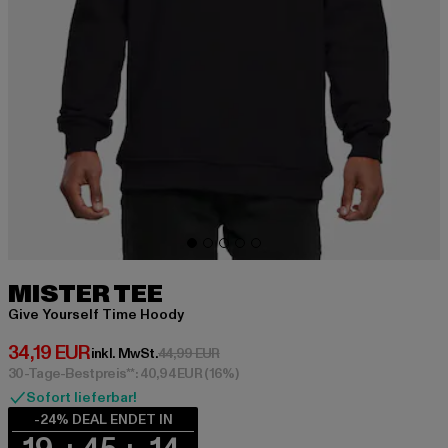
MISTER TEE
Give Yourself Time Hoody
Derzeitiger Preis: 34,19 EUR
34,19 EUR
Aktionspreis: 44,99 EUR
inkl. MwSt.
44,99 EUR
30-Tage-Bestpreis**: 40,94 EUR
(16%)
Sofort lieferbar!
-24% DEAL ENDET IN