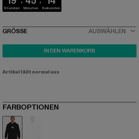
19
45
14
Stunden
Minuten
Sekunden
SIZE
GRÖSSE
AUSWÄHLEN
IN DEN WARENKORB
Artikel fällt normal aus
FARBOPTIONEN