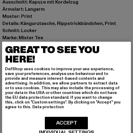
Ausschnitt: Kapuze mit Kordelzug
Ärmelart: Langarm
Muster: Print
Details: Kängurutasche, Rippstrickbündchen, Print
Schnitt: Locker
Marke: Mister Tee
Kat.: Sweat & Fleece - Hoodies
GREAT TO SEE YOU
Farbe: schwarz
HERE!
Hersteller Farbe: black
Materialzusammensetzung: 65% Baumwolle, 35%
DefShop uses cookies to improve your use experience,
Polyester
save your preferences, analyse use behaviour and to
provide and measure interest-based contents and
Art.Nr: MT3031-00007
advertising. In addition, we allow partners to extract data
or to use cookies. This may also include the processing of
your data in the USA or other countries which do not have
Hersteller: TB International GmbH |
info@tbint.de
the EU data protection standard. If you want to change
Dr.-Robert-Murjahn-Straße 7 | 64372 Ober-Ramstadt |
this, click on "Custom settings". By clicking on "Accept" you
agree to this.
Data protection
DE
ACCEPT
GRÖSSE & PASSFORM
INDIVIDUAL SETTINGS