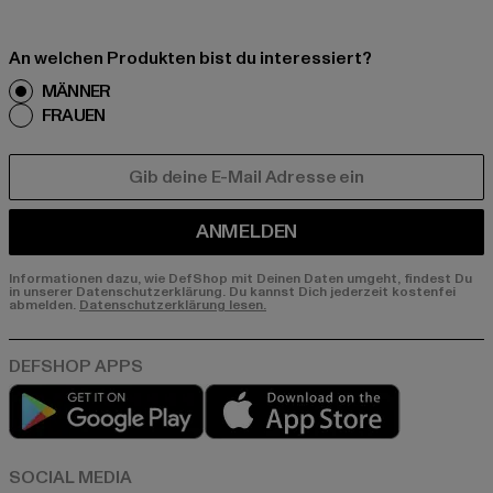
An welchen Produkten bist du interessiert?
MÄNNER
FRAUEN
E-MAIL
ANMELDEN
Informationen dazu, wie DefShop mit Deinen Daten umgeht, findest Du
in unserer Datenschutzerklärung. Du kannst Dich jederzeit kostenfei
abmelden.
Datenschutzerklärung lesen.
Play market
App store