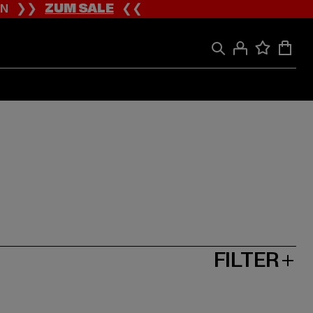
ION ❯❯
ZUM SALE
❮❮
FILTER