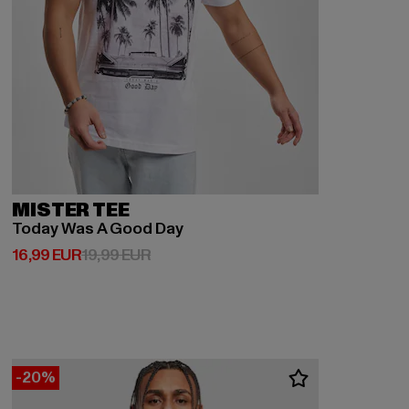
MISTER TEE
Today Was A Good Day
Derzeitiger Preis: 16,99 EUR
Aktionspreis: 19,99 EUR
16,99 EUR
19,99 EUR
-20%