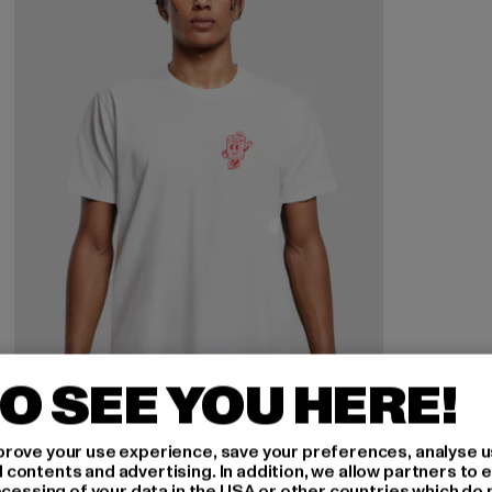
O SEE YOU HERE!
rove your use experience, save your preferences, analyse u
ontents and advertising. In addition, we allow partners to e
ocessing of your data in the USA or other countries which do 