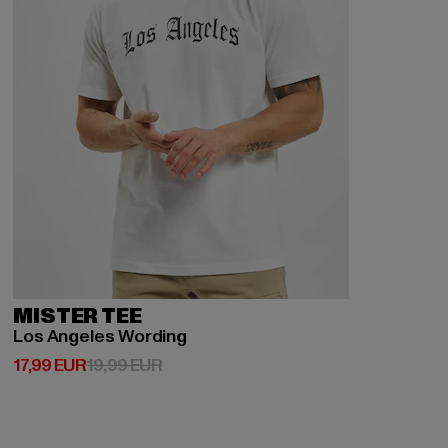
MISTER TEE
Los Angeles Wording
Derzeitiger Preis: 17,99 EUR
Aktionspreis: 19,99 EUR
17,99 EUR
19,99 EUR