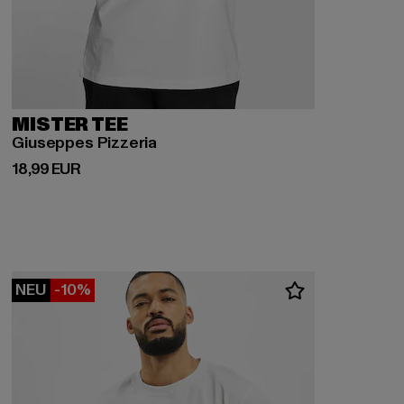
MISTER TEE
Giuseppes Pizzeria
Derzeitiger Preis: 18,99 EUR
18,99 EUR
NEU
-10%