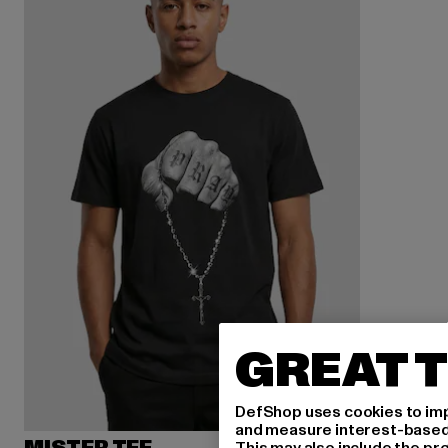
GREAT T
DefShop uses cookies to imp
and measure interest-based c
This may also include the pr