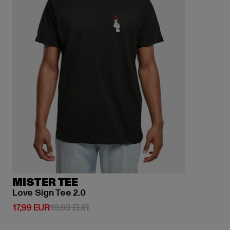
MISTER TEE
Love Sign Tee 2.0
Derzeitiger Preis: 17,99 EUR
Aktionspreis: 19,99 EUR
17,99 EUR
19,99 EUR