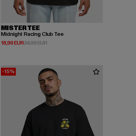
MISTER TEE
Midnight Racing Club Tee
Derzeitiger Preis: 18,99 EUR
Aktionspreis: 24,99 EUR
18,99 EUR
24,99 EUR
-15%