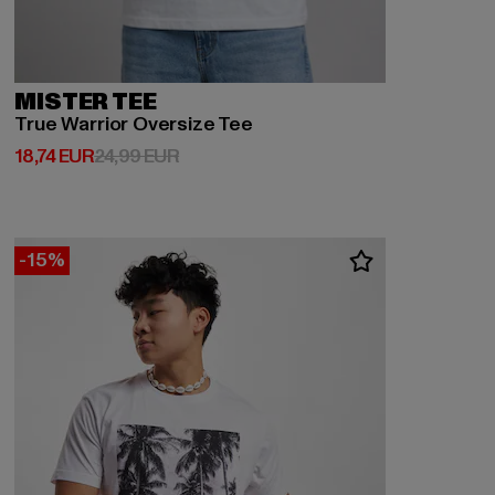
MISTER TEE
True Warrior Oversize Tee
Derzeitiger Preis: 18,74 EUR
Aktionspreis: 24,99 EUR
18,74 EUR
24,99 EUR
-15%