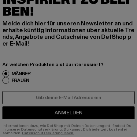
BEN!
Melde dich hier für unseren Newsletter an und
erhalte künftig Informationen über aktuelle Tre
nds, Angebote und Gutscheine von DefShop p
er E-Mail!
An welchen Produkten bist du interessiert?
MÄNNER
FRAUEN
E-MAIL
ANMELDEN
Informationen dazu, wie DefShop mit Deinen Daten umgeht, findest Du
in unserer Datenschutzerklärung. Du kannst Dich jederzeit kostenfei
abmelden.
Datenschutzerklärung lesen.