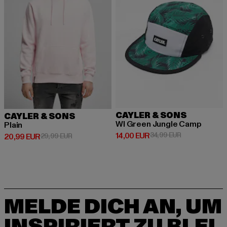
CAYLER & SONS
CAYLER & SONS
Wl Green Jungle Camp
Plain
Derzeitiger Preis: 14,00 EUR
Aktionspreis: 
14,00 EUR
34,99 EUR
Derzeitiger Preis: 20,99 EUR
Aktionspreis: 29,99 EUR
20,99 EUR
29,99 EUR
MELDE DICH AN, UM
INSPIRIERT ZU BLEI