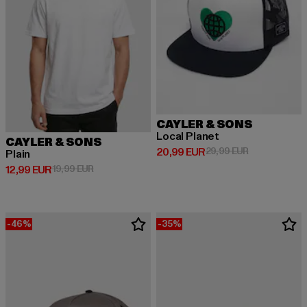
CAYLER & SONS
Local Planet
CAYLER & SONS
Derzeitiger Preis: 20,99 EUR
Aktionspreis:
20,99 EUR
29,99 EUR
Plain
Derzeitiger Preis: 12,99 EUR
Aktionspreis: 19,99 EUR
12,99 EUR
19,99 EUR
-46%
-35%