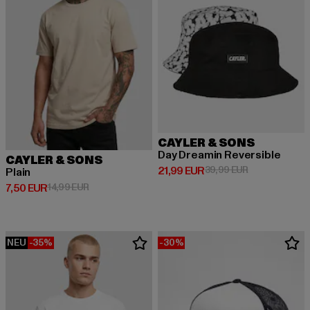
CAYLER & SONS
Day Dreamin Reversible
CAYLER & SONS
Derzeitiger Preis: 21,99 EUR
Aktionspreis: 
21,99 EUR
39,99 EUR
Plain
Derzeitiger Preis: 7,50 EUR
Aktionspreis: 14,99 EUR
7,50 EUR
14,99 EUR
NEU
-35%
-30%