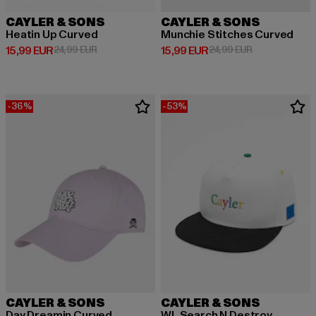
CAYLER & SONS
CAYLER & SONS
Heatin Up Curved
Munchie Stitches Curved
Derzeitiger Preis: 15,99 EUR
Aktionspreis: 24,99 EUR
Derzeitiger Preis: 15,99 EUR
Aktionspreis: 
15,99 EUR
24,99 EUR
15,99 EUR
24,99 EUR
-36%
-53%
CAYLER & SONS
CAYLER & SONS
Day Dreamin Curved
WL Search N Destroy