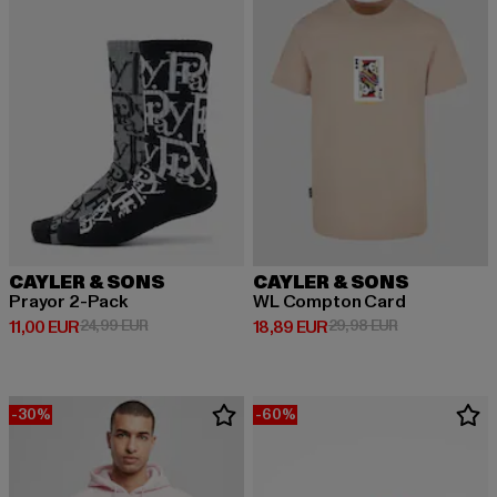
CAYLER & SONS
CAYLER & SONS
Prayor 2-Pack
WL Compton Card
Derzeitiger Preis: 11,00 EUR
Aktionspreis: 24,99 EUR
Derzeitiger Preis: 18,89 EUR
Aktionspreis: 
11,00 EUR
24,99 EUR
18,89 EUR
29,98 EUR
-30%
-60%