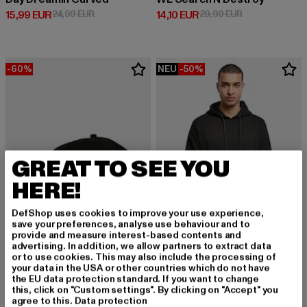
Derzeitiger Preis: 15,99 EUR
Aktionspreis: 24,99 EUR
Derzeitiger Preis: 14,10 EUR
Aktionspreis: 
15,99 EUR
24,99 EUR
14,10 EUR
29,99 EUR
-60%
NEU
-50%
GREAT TO SEE YOU
HERE!
DefShop uses cookies to improve your use experience,
save your preferences, analyse use behaviour and to
provide and measure interest-based contents and
advertising. In addition, we allow partners to extract data
or to use cookies. This may also include the processing of
CAYLER & SONS
CAYLER & SONS
your data in the USA or other countries which do not have
Slam Dunk
Plain Hoody
the EU data protection standard. If you want to change
Derzeitiger Preis: 12,00 EUR
Aktionspreis: 29,99 EUR
Derzeitiger Preis: 15,00 EUR
Aktionspreis: 
12,00 EUR
29,99 EUR
15,00 EUR
29,99 EUR
this, click on "Custom settings". By clicking on "Accept" you
agree to this.
Data protection