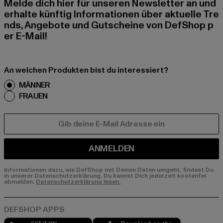
Melde dich hier für unseren Newsletter an und
erhalte künftig Informationen über aktuelle Tre
nds, Angebote und Gutscheine von DefShop p
er E-Mail!
An welchen Produkten bist du interessiert?
MÄNNER
FRAUEN
E-MAIL
ANMELDEN
Informationen dazu, wie DefShop mit Deinen Daten umgeht, findest Du
in unserer Datenschutzerklärung. Du kannst Dich jederzeit kostenfei
abmelden.
Datenschutzerklärung lesen.