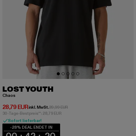
LOST YOUTH
Chaos
Derzeitiger Preis: 28,79 EUR
28,79 EUR
Aktionspreis: 39,99 EUR
inkl. MwSt.
39,99 EUR
30-Tage-Bestpreis**: 28,79 EUR
Sofort lieferbar!
-28% DEAL ENDET IN