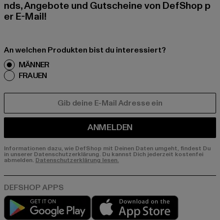
nds, Angebote und Gutscheine von DefShop p
er E-Mail!
An welchen Produkten bist du interessiert?
MÄNNER
FRAUEN
E-MAIL
ANMELDEN
Informationen dazu, wie DefShop mit Deinen Daten umgeht, findest Du
in unserer Datenschutzerklärung. Du kannst Dich jederzeit kostenfei
abmelden.
Datenschutzerklärung lesen.
Play market
App store