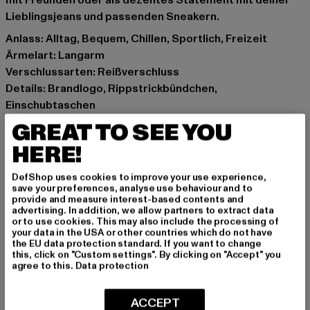
mit Freunden oder als dezentes Statement mit deiner
Lieblingsjeans und passenden Sneakern.
Anlass: Alltag, Bequem, Chillen, Sportlich, Freizeit
Ärmelart: Langarm
Verschlussarten: Reißverschluss
Details: Brandlogo, Rippstrickbündchen,
Einschubtaschen
Schnitt: Normal
GREAT TO SEE YOU
Marke: UNFAIR ATHLETICS
HERE!
Kat.: Übergangsjacken
Farbe: weiß, grün
DefShop uses cookies to improve your use experience,
Hersteller Farbe: evergreen
save your preferences, analyse use behaviour and to
provide and measure interest-based contents and
Materialzusammensetzung: 57% Baumwolle, 40%
advertising. In addition, we allow partners to extract data
Polyester, 3% Elasthan
or to use cookies. This may also include the processing of
your data in the USA or other countries which do not have
Art.Nr: UNFR26-112-03702
the EU data protection standard. If you want to change
this, click on "Custom settings". By clicking on "Accept" you
agree to this.
Data protection
Hersteller: UTEX GmbH |
info@unfairathletics.com
Tulbeckstraße 32 | 80339 München | DE
ACCEPT