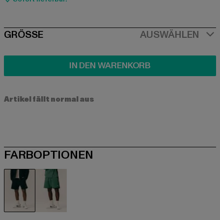
SIZE
GRÖSSE
AUSWÄHLEN
IN DEN WARENKORB
Artikel fällt normal aus
FARBOPTIONEN
schwarz
grün