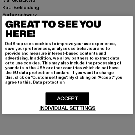
Marke: BLKVIS
Kat.: Bekleidung
Farbe: schwarz
GREAT TO SEE YOU
Hersteller Farbe: black
Materialzusammensetzung: 100% Baumwolle
HERE!
Art.Nr: 42614100-00007
DefShop uses cookies to improve your use experience,
save your preferences, analyse use behaviour and to
Hersteller: Play Hard GmbH |
mail@blkvis.de
provide and measure interest-based contents and
Landwehrstrasse 70A | 80336 München | DE
advertising. In addition, we allow partners to extract data
or to use cookies. This may also include the processing of
your data in the USA or other countries which do not have
the EU data protection standard. If you want to change
this, click on "Custom settings". By clicking on "Accept" you
GRÖSSE & PASSFORM
agree to this.
Data protection
PFLEGEHINWEISE
ACCEPT
LIEFERUNG & RÜCKGABE
INDIVIDUAL SETTINGS