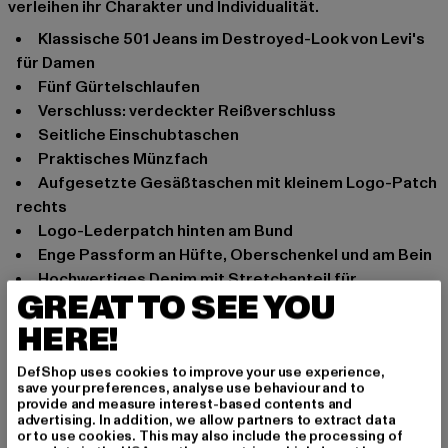
verleihen ihr Charakter und Individualität.
Klassische 501 Jeans im Destroyed-Look von Levi's
für Damen
Fünf Gürtelschlaufen
Verschluss: verdeckter Reißverschluss
Seitliche Einschubtaschen
Praktisches Münzfach
Aufgesetzte Gesäßtaschen mit kleinem Logo-Patch
rechts
Logo-Lederpatch hinten am Bund
Enge Passform an Hüfte, Oberschenkel und am Bein
Hochwertiges Denim mit Stretchanteil für
GREAT TO SEE YOU
bequemen Tragekomfort
Mittlere Leibhöhe
HERE!
Super Skinny Fit
DefShop uses cookies to improve your use experience,
Anlass: Alltag, Bequem, Freizeit, Basic
save your preferences, analyse use behaviour and to
provide and measure interest-based contents and
Verschlussarten: verdeckter Reißverschluss
advertising. In addition, we allow partners to extract data
Schnitt: Skinny-Fit
or to use cookies. This may also include the processing of