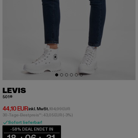
LEVIS
501®
Derzeitiger Preis: 44,10 EUR
44,10 EUR
Aktionspreis: 104,99 EUR
inkl. MwSt.
104,99 EUR
30-Tage-Bestpreis**: 43,05 EUR
(-3%)
Sofort lieferbar!
-58% DEAL ENDET IN