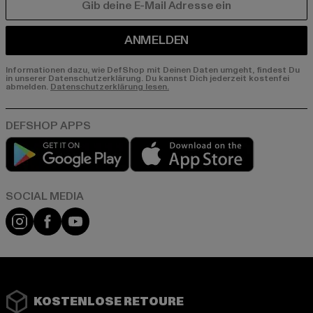
E-MAIL
ANMELDEN
Informationen dazu, wie DefShop mit Deinen Daten umgeht, findest Du
in unserer Datenschutzerklärung. Du kannst Dich jederzeit kostenfei
abmelden.
Datenschutzerklärung lesen.
Play market
App store
Instagram
Facebook
YouTube
KOSTENLOSE RETOURE