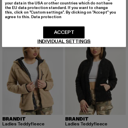
your data in the USA or other countries which do not have
BRANDIT
BRANDIT
the EU data protection standard. If you want to change
Women Square Fleece Jacket
Ladies Summer Windbreaker
this, click on "Custom settings". By clicking on "Accept" you
Derzeitiger Preis: 49,99 EUR
Derzeitiger Preis: 39,99 EUR
Aktionspreis:
49,99 EUR
39,99 EUR
49,99 EUR
agree to this.
Data protection
ACCEPT
NEU
INDIVIDUAL SETTINGS
BRANDIT
BRANDIT
Ladies Teddyfleece
Ladies Teddyfleece