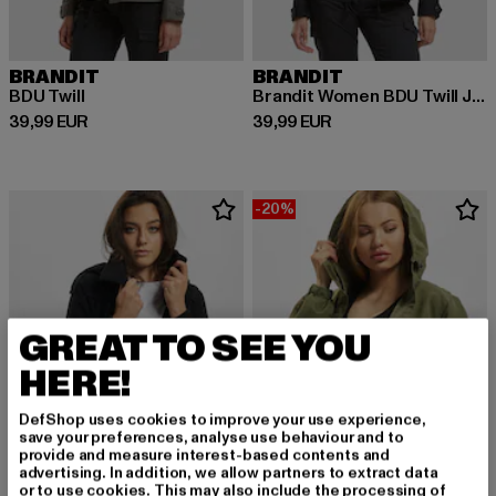
BRANDIT
BRANDIT
BDU Twill
Brandit Women BDU Twill Jacket
Derzeitiger Preis: 39,99 EUR
Derzeitiger Preis: 39,99 EUR
39,99 EUR
39,99 EUR
-20%
GREAT TO SEE YOU
HERE!
DefShop uses cookies to improve your use experience,
save your preferences, analyse use behaviour and to
provide and measure interest-based contents and
advertising. In addition, we allow partners to extract data
or to use cookies. This may also include the processing of