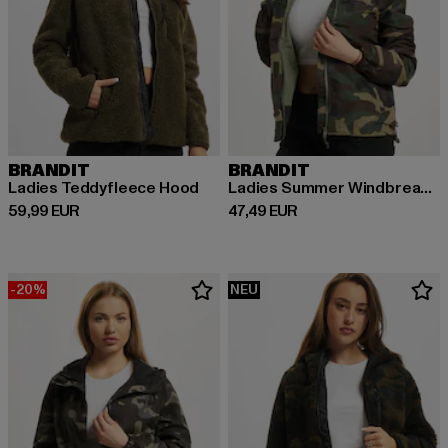
BRANDIT
BRANDIT
Ladies Teddyfleece Hood
Ladies Summer Windbreaker
Derzeitiger Preis: 59,99 EUR
Derzeitiger Preis: 47,49 EUR
59,99 EUR
47,49 EUR
-20%
NEU