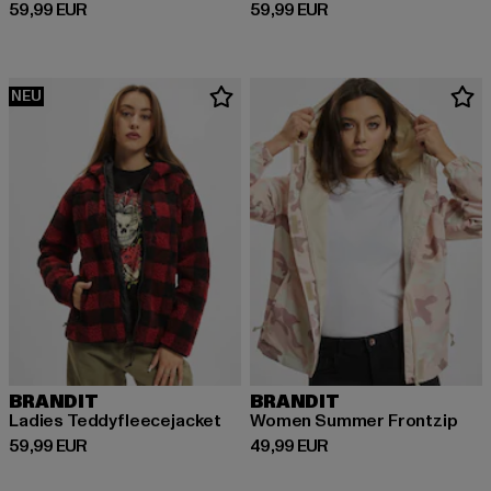
Derzeitiger Preis: 59,99 EUR
Derzeitiger Preis: 59,99 EUR
59,99 EUR
59,99 EUR
NEU
BRANDIT
BRANDIT
Ladies Teddyfleecejacket
Women Summer Frontzip
Derzeitiger Preis: 59,99 EUR
Derzeitiger Preis: 49,99 EUR
59,99 EUR
49,99 EUR