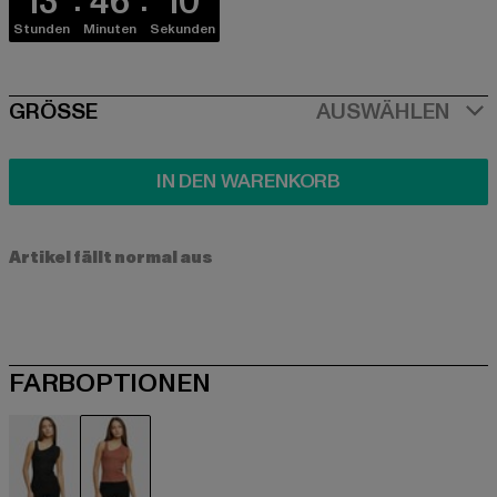
13
46
10
Stunden
Minuten
Sekunden
SIZE
GRÖSSE
AUSWÄHLEN
IN DEN WARENKORB
Artikel fällt normal aus
FARBOPTIONEN