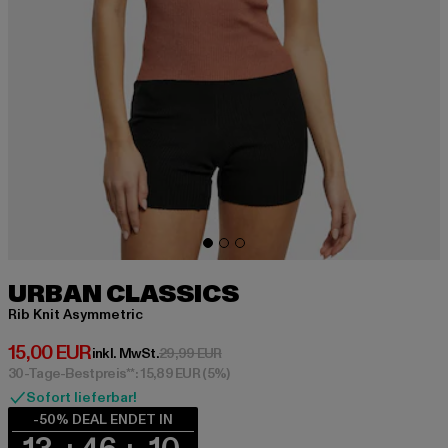
URBAN CLASSICS
Rib Knit Asymmetric
Derzeitiger Preis: 15,00 EUR
15,00 EUR
Aktionspreis: 29,99 EUR
inkl. MwSt.
29,99 EUR
30-Tage-Bestpreis**: 15,89 EUR
(5%)
Sofort lieferbar!
-50% DEAL ENDET IN