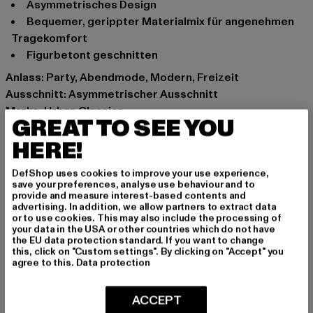
Asymmetrisches Design
Bequemer, gerippter Materialmix für angenehmen
Tragekomfort
Figurbetont geschnitten
Anlass: Party, Abendmode, Modern, Freizeit
Ausschnitt: Asymmetrischer Ausschnitt
Marke: Urban Classics
GREAT TO SEE YOU
Kat.: Tops
HERE!
Farbe: rot
Hersteller Farbe: terracotta
DefShop uses cookies to improve your use experience,
Materialzusammensetzung: 35% Polyacryl, 35%
save your preferences, analyse use behaviour and to
Viskose, 30% Polyamid
provide and measure interest-based contents and
advertising. In addition, we allow partners to extract data
Art.Nr: TB6024-04420
or to use cookies. This may also include the processing of
your data in the USA or other countries which do not have
the EU data protection standard. If you want to change
Hersteller: TB International GmbH |
info@tbint.de
this, click on "Custom settings". By clicking on "Accept" you
Dr.-Robert-Murjahn-Straße 7 | 64372 Ober-Ramstadt |
agree to this.
Data protection
DE
ACCEPT