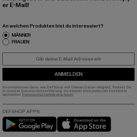
er E-Mail!
An welchen Produkten bist du interessiert?
MÄNNER
FRAUEN
E-MAIL
ANMELDEN
Informationen dazu, wie DefShop mit Deinen Daten umgeht, findest Du
in unserer Datenschutzerklärung. Du kannst Dich jederzeit kostenfei
abmelden.
Datenschutzerklärung lesen.
Play market
App store