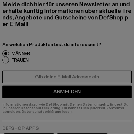
Melde dich hier für unseren Newsletter an und
erhalte künftig Informationen über aktuelle Tre
nds, Angebote und Gutscheine von DefShop p
er E-Mail!
An welchen Produkten bist du interessiert?
MÄNNER
FRAUEN
E-MAIL
ANMELDEN
Informationen dazu, wie DefShop mit Deinen Daten umgeht, findest Du
in unserer Datenschutzerklärung. Du kannst Dich jederzeit kostenfei
abmelden.
Datenschutzerklärung lesen.