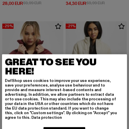
Derzeitiger Preis: 28,00 EUR
Aktionspreis: 69,99 EUR
Derzeitiger Preis: 34,30 EUR
Aktionspreis:
28,00 EUR
69,99 EUR
34,30 EUR
69,99 EUR
-29%
-21%
GREAT TO SEE YOU
HERE!
DefShop uses cookies to improve your use experience,
save your preferences, analyse use behaviour and to
provide and measure interest-based contents and
advertising. In addition, we allow partners to extract data
or to use cookies. This may also include the processing of
your data in the USA or other countries which do not have
URBAN CLASSICS
URBAN CLASSICS
the EU data protection standard. If you want to change
Ladies Corduroy
Ladies Corduroy
this, click on "Custom settings". By clicking on "Accept" you
Derzeitiger Preis: 49,69 EUR
Aktionspreis: 69,99 EUR
Derzeitiger Preis: 55,29 EUR
Aktionspreis:
agree to this.
Data protection
49,69 EUR
69,99 EUR
55,29 EUR
69,99 EUR