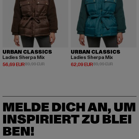
URBAN CLASSICS
URBAN CLASSICS
Ladies Sherpa Mix
Ladies Sherpa Mix
Derzeitiger Preis: 56,69 EUR
Aktionspreis: 89,99 EUR
Derzeitiger Preis: 62,09 EUR
Aktionspreis:
56,69 EUR
89,99 EUR
62,09 EUR
89,99 EUR
MELDE DICH AN, UM
INSPIRIERT ZU BLEI
BEN!