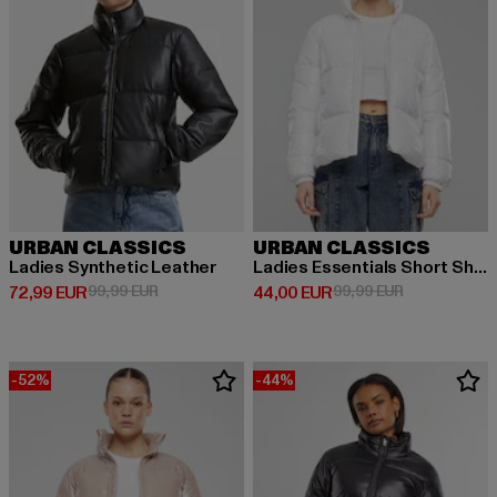
URBAN CLASSICS
URBAN CLASSICS
Ladies Synthetic Leather
Ladies Essentials Short Shiny Puffer
Derzeitiger Preis: 72,99 EUR
Aktionspreis: 99,99 EUR
Derzeitiger Preis: 44,00 EUR
Aktionspreis:
72,99 EUR
99,99 EUR
44,00 EUR
99,99 EUR
-52%
-44%