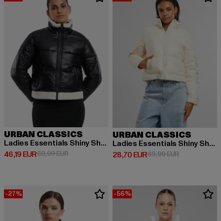
URBAN CLASSICS
URBAN CLASSICS
Ladies Essentials Shiny Sherpa
Ladies Essentials Shiny Sherpa
Derzeitiger Preis: 46,19 EUR
Aktionspreis: 69,99 EUR
46,19 EUR
69,99 EUR
Derzeitiger Preis: 28,70 EUR
Aktionspreis:
28,70 EUR
69,99 EUR
-27%
-56%