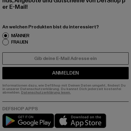
nds, Angebote und Gutscheine von DefShop p
er E-Mail!
An welchen Produkten bist du interessiert?
MÄNNER
FRAUEN
E-MAIL
ANMELDEN
Informationen dazu, wie DefShop mit Deinen Daten umgeht, findest Du
in unserer Datenschutzerklärung. Du kannst Dich jederzeit kostenfei
abmelden.
Datenschutzerklärung lesen.
Play market
App store