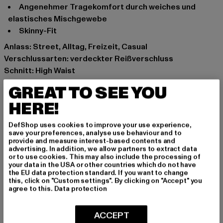
angenehmer Tragekomfort durch weiches und
elastisches Mischgewebe
Skinny-Fit
Anlass: Street, Alltag, Freizeit, Casual
Verschlussarten: verdeckter Reißverschluss
Schnitt: High Waist
Marke: Urban Classics
GREAT TO SEE YOU
Kat.: Bekleidung
HERE!
Farbe: schwarz
Hersteller Farbe: black wash
DefShop uses cookies to improve your use experience,
Materialzusammensetzung: 98% Baumwolle, 2%
save your preferences, analyse use behaviour and to
provide and measure interest-based contents and
Elasthan
advertising. In addition, we allow partners to extract data
Art.Nr: TB2970-01400
or to use cookies. This may also include the processing of
your data in the USA or other countries which do not have
the EU data protection standard. If you want to change
Hersteller: TB International GmbH |
info@tbint.de
this, click on "Custom settings". By clicking on "Accept" you
agree to this.
Data protection
Dr.-Robert-Murjahn-Straße 7 | 64372 Ober-Ramstadt |
DE
ACCEPT