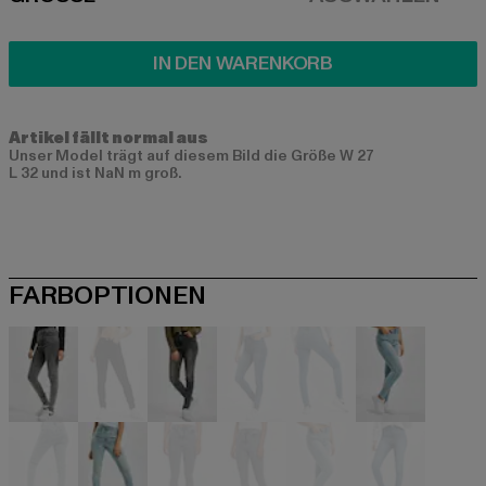
SIZE
IN DEN WARENKORB
Artikel fällt normal aus
Unser Model trägt auf diesem Bild die Größe W 27
L 32 und ist NaN m groß.
FARBOPTIONEN
schwarz
schwarz
schwarz
blau
blau
blau