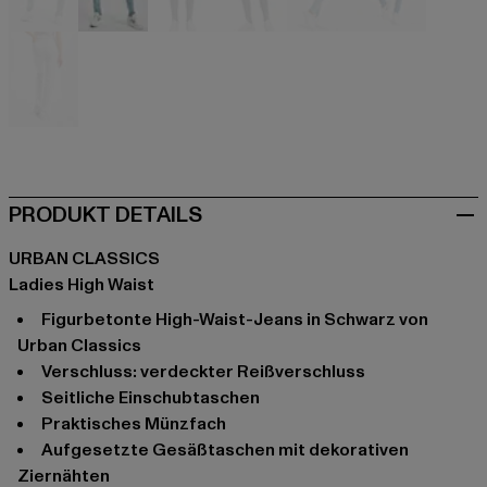
blau
blau
blau
blau
blau
blau
weiß
PRODUKT DETAILS
URBAN CLASSICS
Ladies High Waist
figurbetonte High-Waist-Jeans in Schwarz von
Urban Classics
Verschluss: verdeckter Reißverschluss
seitliche Einschubtaschen
praktisches Münzfach
aufgesetzte Gesäßtaschen mit dekorativen
Ziernähten