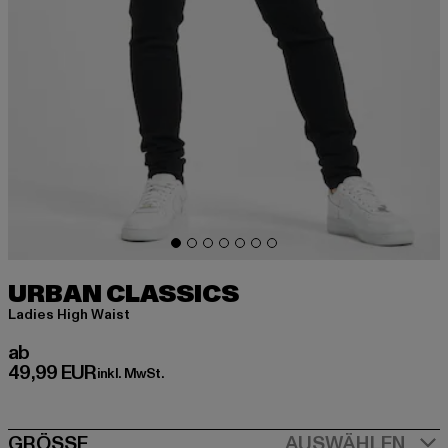
URBAN CLASSICS
Ladies High Waist
Derzeitiger Preis: ab 49,99 EUR
ab
49,99 EUR
inkl. MwSt.
GRÖSSE
AUSWÄHLEN