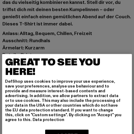
das du vielseitig kombinieren kannst. Stell dir vor, du
triffst dich mit deinen besten Kumpelinnen – oder
genießt einfach einen gemütlichen Abend auf der Couch.
Dieses T-Shirt ist immer dabei.
Anlass: Alltag, Bequem, Chillen, Freizeit
Ausschnitt: Rundhals
Ärmelart: Kurzarm
Details: Print
GREAT TO SEE YOU
Schnitt: Normal
HERE!
Marke: Merchcode
Kat.: T-Shirts
DefShop uses cookies to improve your use experience,
Farbe: schwarz
save your preferences, analyse use behaviour and to
Hersteller Farbe: black
provide and measure interest-based contents and
advertising. In addition, we allow partners to extract data
Materialzusammensetzung: 100% Baumwolle
or to use cookies. This may also include the processing of
Art.Nr: MC331-00007
your data in the USA or other countries which do not have
the EU data protection standard. If you want to change
this, click on "Custom settings". By clicking on "Accept" you
Hersteller: TB International GmbH |
info@tbint.de
agree to this.
Data protection
Dr.-Robert-Murjahn-Straße 7 | 64372 Ober-Ramstadt |