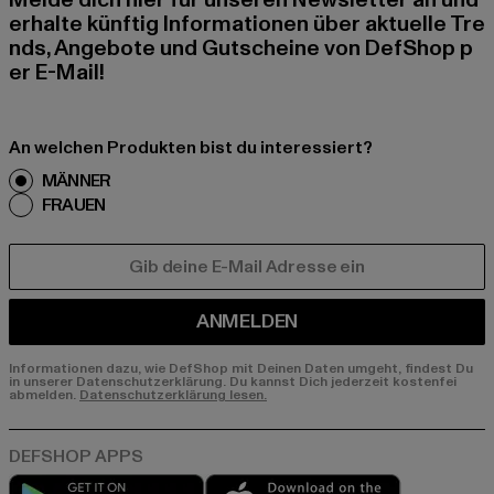
Melde dich hier für unseren Newsletter an und
erhalte künftig Informationen über aktuelle Tre
nds, Angebote und Gutscheine von DefShop p
er E-Mail!
An welchen Produkten bist du interessiert?
MÄNNER
FRAUEN
E-MAIL
ANMELDEN
Informationen dazu, wie DefShop mit Deinen Daten umgeht, findest Du
in unserer Datenschutzerklärung. Du kannst Dich jederzeit kostenfei
abmelden.
Datenschutzerklärung lesen.
Play market
App store