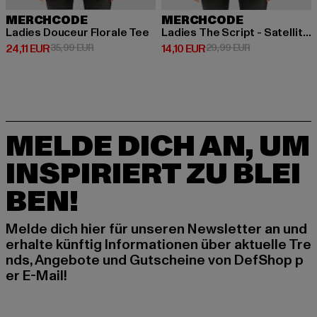
MERCHCODE
MERCHCODE
Ladies Douceur Florale Tee
Ladies The Script - Satellites Photo Oversized Boyfriend Tee
Derzeitiger Preis: 24,11 EUR
Aktionspreis: 35,99 EUR
Derzeitiger Preis: 14,10 EUR
Aktionspreis: 
24,11 EUR
35,99 EUR
14,10 EUR
29,99 EUR
MELDE DICH AN, UM
INSPIRIERT ZU BLEI
BEN!
Melde dich hier für unseren Newsletter an und
erhalte künftig Informationen über aktuelle Tre
nds, Angebote und Gutscheine von DefShop p
er E-Mail!