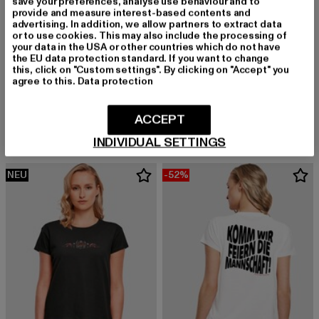
save your preferences, analyse use behaviour and to
provide and measure interest-based contents and
advertising. In addition, we allow partners to extract data
or to use cookies. This may also include the processing of
your data in the USA or other countries which do not have
the EU data protection standard. If you want to change
this, click on "Custom settings". By clicking on "Accept" you
agree to this.
Data protection
MERCHCODE
MERCHCODE
Mickey Mouse Enjoy The Now
Ladies Chocolate
Derzeitiger Preis: 20,00 EUR
Aktionspreis: 22,99 EUR
Derzeitiger Preis: 12,00 EUR
Aktionspreis: 
ACCEPT
20,00 EUR
22,99 EUR
12,00 EUR
24,99 EUR
INDIVIDUAL SETTINGS
NEU
-52%