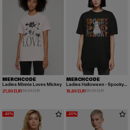
MERCHCODE
MERCHCODE
Ladies Minnie Loves Mickey
Ladies Halloween - Spooky Ghost
Derzeitiger Preis: 21,99 EUR
Aktionspreis: 24,99 EUR
Derzeitiger Preis: 18,89 EUR
Aktionspreis: 
21,99 EUR
24,99 EUR
18,89 EUR
29,99 EUR
-48%
-20%