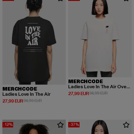
MERCHCODE
Ladies Love In The Air Oversized Boyfriend Tee
MERCHCODE
Derzeitiger Preis: 27,99 EUR
Aktionspreis: 
27,99 EUR
34,99 EUR
Ladies Love In The Air
Derzeitiger Preis: 27,99 EUR
Aktionspreis: 34,99 EUR
27,99 EUR
34,99 EUR
-12%
-37%