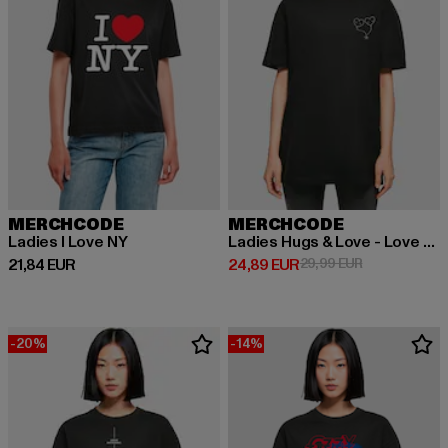
MERCHCODE
MERCHCODE
Ladies I Love NY
Ladies Hugs & Love - Love Ballon Oversized Boyfriend
Derzeitiger Preis: 21,84 EUR
Derzeitiger Preis: 24,89 EUR
Aktionspreis:
21,84 EUR
24,89 EUR
29,99 EUR
-20%
-14%