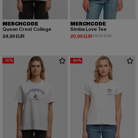
MERCHCODE
MERCHCODE
Queen Crest College
Simba Love Tee
Derzeitiger Preis: 24,99 EUR
Derzeitiger Preis: 20,99 EUR
Aktionspreis:
24,99 EUR
20,99 EUR
24,99 EUR
-10%
-40%