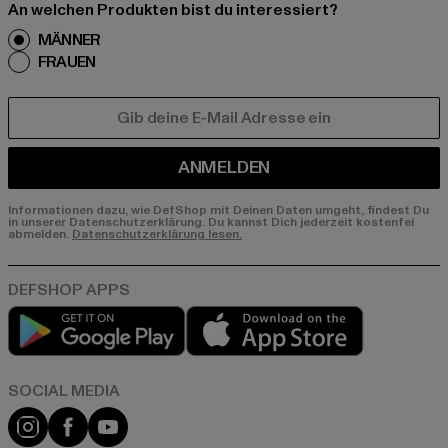
An welchen Produkten bist du interessiert?
MÄNNER
FRAUEN
E-MAIL
ANMELDEN
Informationen dazu, wie DefShop mit Deinen Daten umgeht, findest Du
in unserer Datenschutzerklärung. Du kannst Dich jederzeit kostenfei
abmelden.
Datenschutzerklärung lesen.
Play market
App store
Instagram
Facebook
YouTube