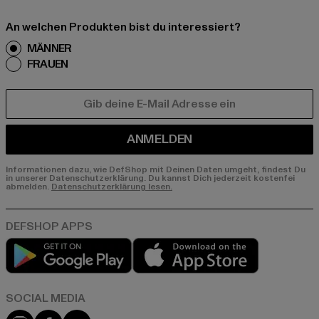
An welchen Produkten bist du interessiert?
MÄNNER
FRAUEN
E-MAIL
ANMELDEN
Informationen dazu, wie DefShop mit Deinen Daten umgeht, findest Du
in unserer Datenschutzerklärung. Du kannst Dich jederzeit kostenfei
abmelden.
Datenschutzerklärung lesen.
Play market
App store
Instagram
Facebook
YouTube