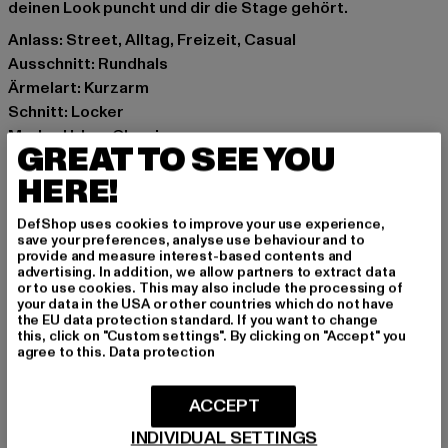
deinen Look puncht und dir die Stage gehört.
Anlass: Street, Alltag, Freizeit, Casual
Ausschnitt: Rundhals
Ärmelart: Kurzarm
Schnitt: Locker
Marke: Urban Classics
GREAT TO SEE YOU
Kat.: Bekleidung
HERE!
Farbe: schwarz
Hersteller Farbe: black
DefShop uses cookies to improve your use experience,
Materialzusammensetzung: 100% Baumwolle
save your preferences, analyse use behaviour and to
Art.Nr: TB3411-00007
provide and measure interest-based contents and
advertising. In addition, we allow partners to extract data
or to use cookies. This may also include the processing of
Hersteller: TB International GmbH |
info@tbint.de
your data in the USA or other countries which do not have
the EU data protection standard. If you want to change
Dr.-Robert-Murjahn-Straße 7 | 64372 Ober-Ramstadt |
this, click on "Custom settings". By clicking on "Accept" you
DE
agree to this.
Data protection
ACCEPT
GRÖSSE & PASSFORM
INDIVIDUAL SETTINGS