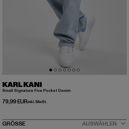
KARL KANI
Small Signature Five Pocket Denim
Derzeitiger Preis: 79,99 EUR
79,99 EUR
inkl. MwSt.
SIZE
GRÖSSE
AUSWÄHLEN