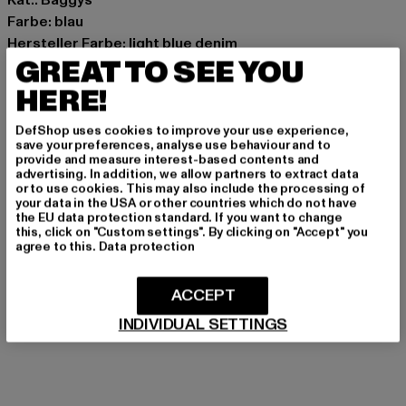
Farbe: blau
Hersteller Farbe: light blue denim
GREAT TO SEE YOU
Materialzusammensetzung: 100% Baumwolle
Art.Nr: 6000494-04188
HERE!
Hersteller: Urban Styles Agency GmbH & Co. KG |
DefShop uses cookies to improve your use experience,
save your preferences, analyse use behaviour and to
agentur@urbanstylesagency.com
provide and measure interest-based contents and
Schanzenstraße 41 | 51063 Köln | DE
advertising. In addition, we allow partners to extract data
or to use cookies. This may also include the processing of
your data in the USA or other countries which do not have
the EU data protection standard. If you want to change
this, click on "Custom settings". By clicking on "Accept" you
GRÖSSE & PASSFORM
agree to this.
Data protection
PFLEGEHINWEISE
ACCEPT
LIEFERUNG & RÜCKGABE
INDIVIDUAL SETTINGS