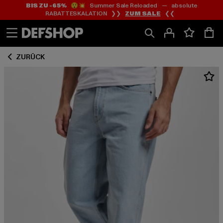
BIS ZU -65%
😲💥 Summer Sale Reloaded — absolute
Zum
Zum
RABATTESKALATION ❯❯
ZUM SALE
❮❮
Inhalt
Fußzeile
springen
springen
ZURÜCK