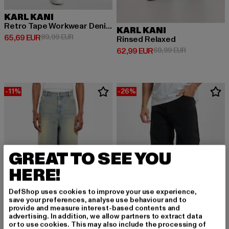
KARL KANI
Retro Tape Workwear Denim Loose Fit
KARL KANI
Derzeitiger Preis: 65,69 EUR
Aktionspreis: 89,99 EUR
65,69 EUR
89,99 EUR
Rinsed Relaxed
Derzeitiger Preis: 62,99 EUR
Aktionspreis:
62,99 EUR
69,99 EUR
-11%
-26%
GREAT TO SEE YOU
HERE!
DefShop uses cookies to improve your use experience,
save your preferences, analyse use behaviour and to
provide and measure interest-based contents and
advertising. In addition, we allow partners to extract data
or to use cookies. This may also include the processing of