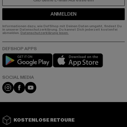
E-MAIL
ANMELDEN
Informationen dazu, wie DefShop mit Deinen Daten umgeht, findest Du
in unserer Datenschutzerklärung. Du kannst Dich jederzeit kostenfei
abmelden.
Datenschutzerklärung lesen.
Play market
App store
Instagram
Facebook
YouTube
KOSTENLOSE RETOURE