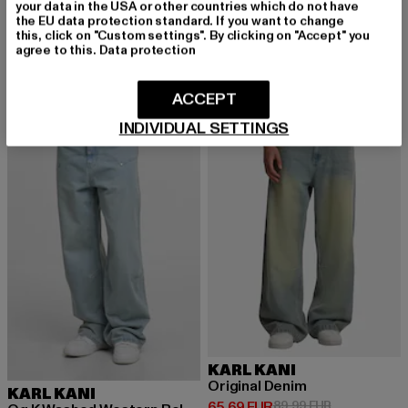
your data in the USA or other countries which do not have
KARL KANI
KARL KANI
the EU data protection standard. If you want to change
KM242-050-1 Karl Kani OG Denim Baggy Jorts
KK Small Signature Five Pocket Denim Vintage Baggy
this, click on "Custom settings". By clicking on "Accept" you
Derzeitiger Preis: 62,29 EUR
Aktionspreis: 69,99 EUR
Derzeitiger Preis: 59,19 EUR
Aktionspreis: 
62,29 EUR
69,99 EUR
59,19 EUR
79,99 EUR
agree to this.
Data protection
ACCEPT
-26%
-27%
INDIVIDUAL SETTINGS
KARL KANI
Original Denim
KARL KANI
Derzeitiger Preis: 65,69 EUR
Aktionspreis:
65,69 EUR
89,99 EUR