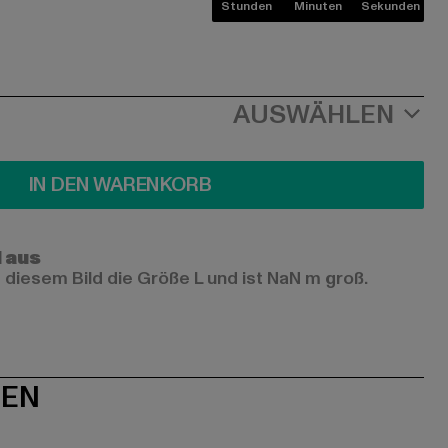
Stunden
Minuten
Sekunden
AUSWÄHLEN
IN DEN WARENKORB
l aus
 diesem Bild die Größe L und ist NaN m groß.
NEN