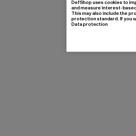
DefShop uses cookies to imp
and measure interest-based c
This may also include the pr
protection standard. If you w
Data protection