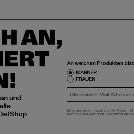
H AN,
IERT
An welchen Produkten bist
N!
MÄNNER
FRAUEN
E-MAIL
 an und
elle
Informationen dazu, wie DefShop mit 
 DefShop
kannst Dich jederzeit kostenfei abme