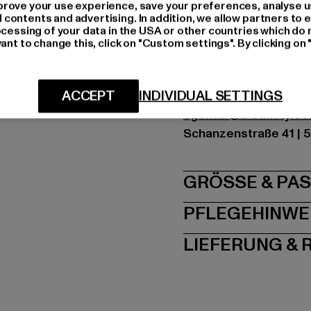
Farbe: blau
rove your use experience, save your preferences, analyse u
ontents and advertising. In addition, we allow partners to e
Hersteller Farbe: light
ocessing of your data in the USA or other countries which do 
Materialzusammense
ant to change this, click on "Custom settings". By clicking on 
Art.Nr: 6000502-0185
ACCEPT
INDIVIDUAL SETTINGS
Hersteller: Urban Sty
agentur@urbanstyle
Schanzenstraße 41 | 5
GRÖSSE 
PFLEGEHINWE
LIEFERUNG &