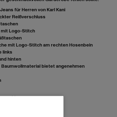
 Jeans für Herren von Karl Kani
eckter Reißverschluss
ubtaschen
 mit Logo-Stitch
äßtaschen
sche mit Logo-Stitch am rechten Hosenbein
 links
und hinten
m
ßverschluss