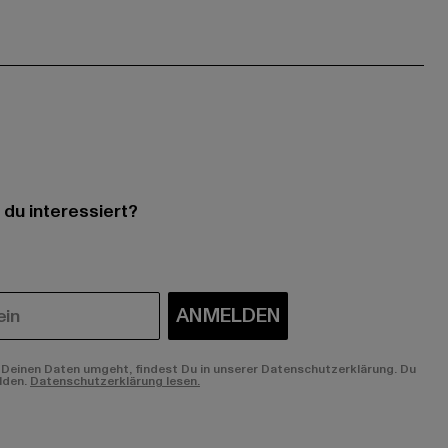
 du interessiert?
ANMELDEN
Deinen Daten umgeht, findest Du in unserer Datenschutzerklärung. Du
lden.
Datenschutzerklärung lesen.