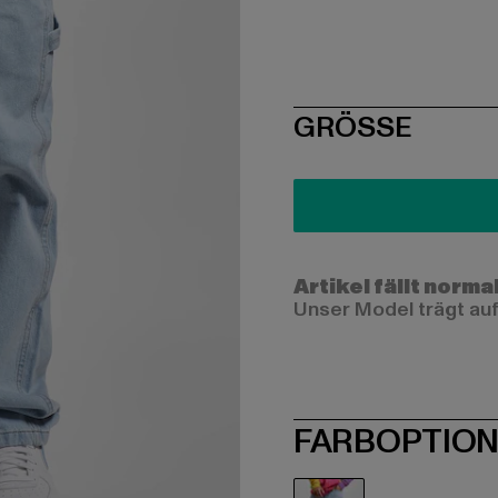
SIZE
GRÖSSE
Artikel fällt norma
Unser Model trägt auf
FARBOPTIO