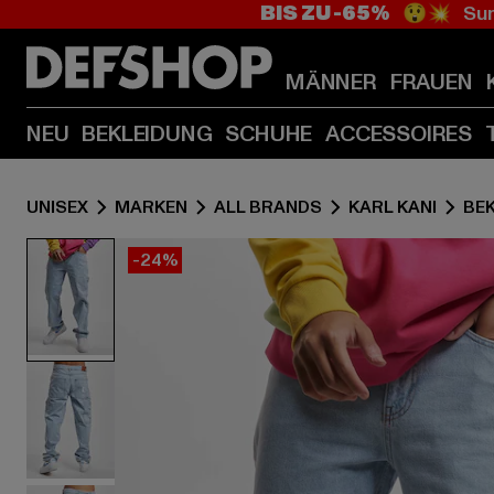
BIS ZU -65%
😲💥 Sum
MÄNNER
FRAUEN
NEU
BEKLEIDUNG
SCHUHE
ACCESSOIRES
UNISEX
MARKEN
ALL BRANDS
KARL KANI
BE
-24%