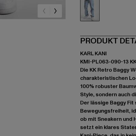
blau
PRODUKT DET
KARL KANI
KMI-PL063-090-13 KK
Die KK Retro Baggy Wo
charakteristischen Lo
100% robuster Baumwol
Style, sondern auch di
Der lässige Baggy Fit
Bewegungsfreiheit, id
ob mit Sneakern und 
setzt ein klares Statem
Kani-Piece, das in ke