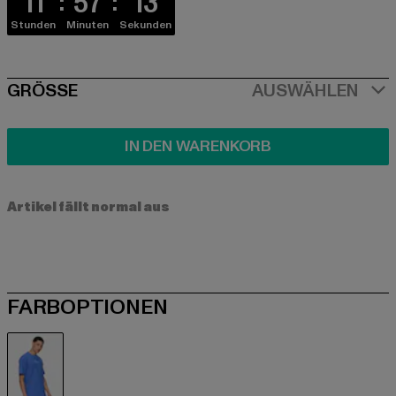
11
57
13
Stunden
Minuten
Sekunden
SIZE
GRÖSSE
AUSWÄHLEN
IN DEN WARENKORB
Artikel fällt normal aus
FARBOPTIONEN