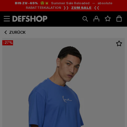
BIS ZU -65%
😲💥 Summer Sale Reloaded — absolute
Zum
Zum
RABATTESKALATION ❯❯
ZUM SALE
❮❮
Inhalt
Fußzeile
springen
springen
ZURÜCK
-27%