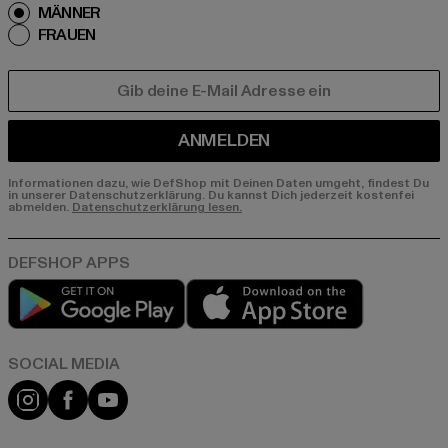
MÄNNER
FRAUEN
E-MAIL
ANMELDEN
Informationen dazu, wie DefShop mit Deinen Daten umgeht, findest Du
in unserer Datenschutzerklärung. Du kannst Dich jederzeit kostenfei
abmelden.
Datenschutzerklärung lesen.
Play market
App store
Instagram
Facebook
YouTube