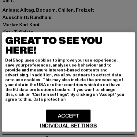
darf.
Anlass: Alltag, Bequem, Chillen, Freizeit
Ausschnitt: Rundhals
Marke: Karl Kani
Kat.: T-Shirts
GREAT TO SEE YOU
Farbe: blau
Hersteller Farbe: blue
HERE!
Materialzusammensetzung: 100% Baumwolle
DefShop uses cookies to improve your use experience,
Art.Nr: 6037589-00064
save your preferences, analyse use behaviour and to
provide and measure interest-based contents and
advertising. In addition, we allow partners to extract data
Hersteller: Urban Styles Agency GmbH & Co. KG |
or to use cookies. This may also include the processing of
agentur@urbanstylesagency.com
your data in the USA or other countries which do not have
the EU data protection standard. If you want to change
Schanzenstraße 41 | 51063 Köln | DE
this, click on "Custom settings". By clicking on "Accept" you
agree to this.
Data protection
GRÖSSE & PASSFORM
ACCEPT
PFLEGEHINWEISE
INDIVIDUAL SETTINGS