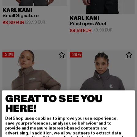
KARL KANI
Small Signature
KARL KANI
Derzeitiger Preis: 88,39 EUR
Aktionspreis: 129,99 EUR
88,39 EUR
129,99 EUR
Pinstripes Wool
Derzeitiger Preis: 84,59 EUR
Aktionspreis
84,59 EUR
140,99 EUR
-33%
-39%
GREAT TO SEE YOU
HERE!
DefShop uses cookies to improve your use experience,
save your preferences, analyse use behaviour and to
provide and measure interest-based contents and
advertising. In addition, we allow partners to extract data