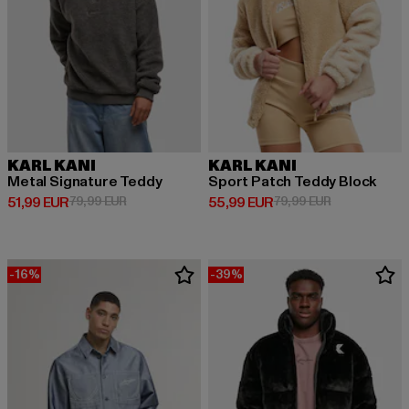
KARL KANI
KARL KANI
Metal Signature Teddy
Sport Patch Teddy Block
Derzeitiger Preis: 51,99 EUR
Aktionspreis: 79,99 EUR
Derzeitiger Preis: 55,99 EUR
Aktionspreis:
51,99 EUR
79,99 EUR
55,99 EUR
79,99 EUR
-16%
-39%