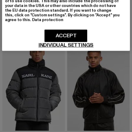
or to use cookies. This may also include the processing of
KARL KANI
your data in the USA or other countries which do not have
OG Wavy
KARL KANI
the EU data protection standard. If you want to change
Derzeitiger Preis: 79,29 EUR
Aktionspreis
79,29 EUR
129,99 EUR
Sport Patch Crop
this, click on "Custom settings". By clicking on "Accept" you
agree to this.
Data protection
Derzeitiger Preis: 80,39 EUR
Aktionspreis: 119,99 EUR
80,39 EUR
119,99 EUR
ACCEPT
INDIVIDUAL SETTINGS
-28%
-17% EXTRA
-10%