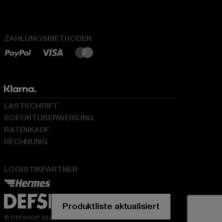
ZAHLUNGSMETHODEN
LASTSCHRIFT
SOFORTÜBERWEISUNG
RATENKAUF
RECHNUNG
LOGISTIKPARTNER
© DEFSHOP 2026. Alle Rechte vorbehalten