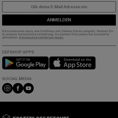
E-MAIL
ANMELDEN
Informationen dazu, wie DefShop mit Deinen Daten umgeht, findest Du
in unserer Datenschutzerklärung. Du kannst Dich jederzeit kostenfei
abmelden.
Datenschutzerklärung lesen.
Play market
App store
Instagram
Facebook
YouTube