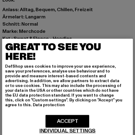
Look.
Anlass: Alltag, Bequem, Chillen, Freizeit
Ärmelart: Langarm
Schnitt: Normal
Marke: Merchcode
Kat.: Sweat & Fleece - Hoodies
GREAT TO SEE YOU
Farbe: weiß
Hersteller Farbe: white
HERE!
Materialzusammensetzung: 65% Baumwolle, 35%
DefShop uses cookies to improve your use experience,
Polyester
save your preferences, analyse use behaviour and to
Art.Nr: MP0009053-00220
provide and measure interest-based contents and
advertising. In addition, we allow partners to extract data
or to use cookies. This may also include the processing of
Hersteller: TB International GmbH |
info@tbint.de
your data in the USA or other countries which do not have
the EU data protection standard. If you want to change
Dr.-Robert-Murjahn-Straße 7 | 64372 Ober-Ramstadt |
this, click on "Custom settings". By clicking on "Accept" you
DE
agree to this.
Data protection
ACCEPT
GRÖSSE & PASSFORM
INDIVIDUAL SETTINGS