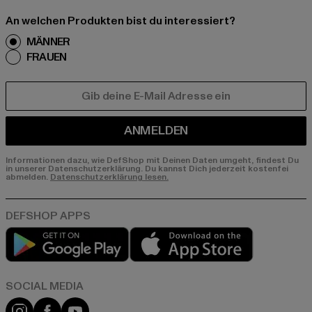
An welchen Produkten bist du interessiert?
MÄNNER
FRAUEN
E-MAIL
ANMELDEN
Informationen dazu, wie DefShop mit Deinen Daten umgeht, findest Du
in unserer Datenschutzerklärung. Du kannst Dich jederzeit kostenfei
abmelden.
Datenschutzerklärung lesen.
Play market
App store
Instagram
Facebook
YouTube