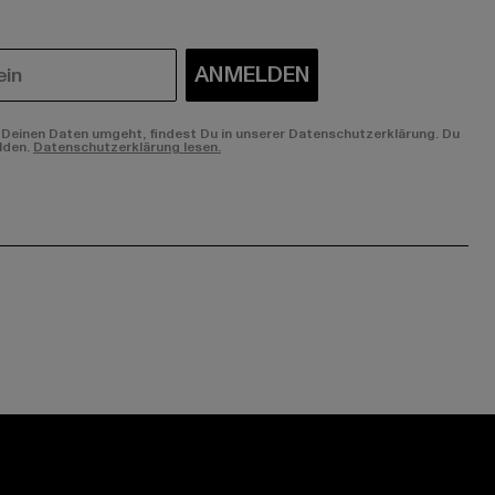
ANMELDEN
Deinen Daten umgeht, findest Du in unserer Datenschutzerklärung. Du
lden.
Datenschutzerklärung lesen.