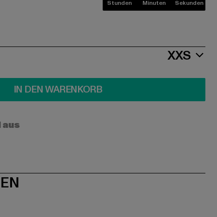
Stunden
Minuten
Sekunden
XXS
IN DEN WARENKORB
l aus
NEN