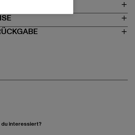
& PASSFORM
ISE
 RÜCKGABE
 du interessiert?