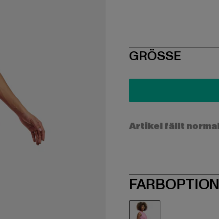
SIZE
GRÖSSE
Artikel fällt norma
FARBOPTIO