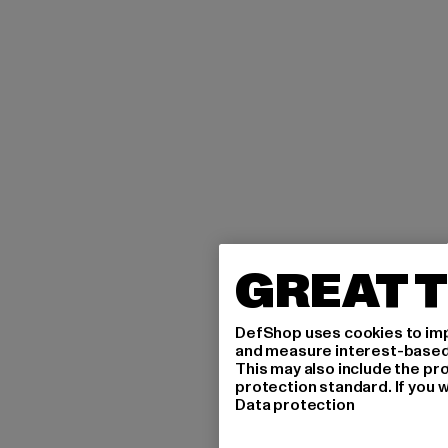
GREAT T
DefShop uses cookies to imp
and measure interest-based c
This may also include the pr
protection standard. If you w
Data protection