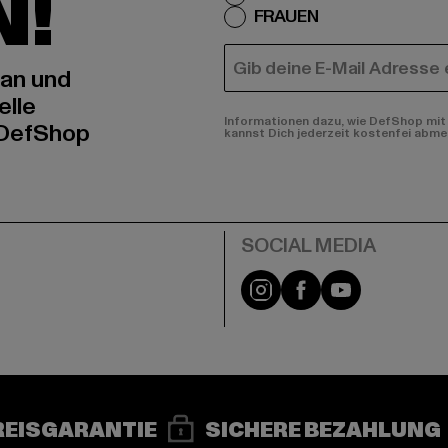
N!
FRAUEN
E-MAIL
 an und
elle
Informationen dazu, wie DefShop mit 
 DefShop
kannst Dich jederzeit kostenfei abme
e
Instagram
Facebook
YouTube
REISGARANTIE
SICHERE BEZAHLUNG