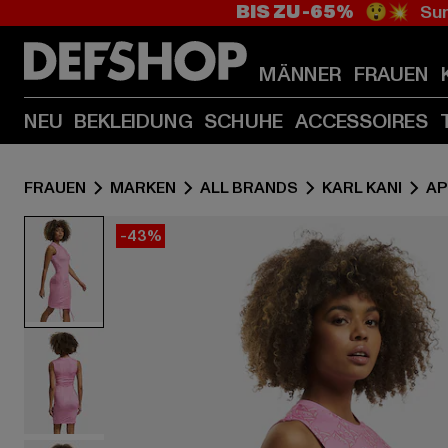
BIS ZU -65%
😲💥 Sum
MÄNNER
FRAUEN
NEU
BEKLEIDUNG
SCHUHE
ACCESSOIRES
FRAUEN
MARKEN
ALL BRANDS
KARL KANI
AP
-43%