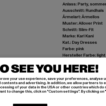
Anlass: Party, sommer
Ausschnitt: Rundhals
Ärmelart: Ärmellos
Muster: Allover Print
Schnitt: Slim-Fit
Marke: Karl Kani
Kat.: Day Dresses
Farbe: pink
Hersteller Farbe: light
Materialzusammenset
O SEE YOU HERE!
Art.Nr: 6160753-0076
rove your use experience, save your preferences, analyse u
Hersteller: Urban Sty
ontents and advertising. In addition, we allow partners to e
agentur@urbanstyle
ocessing of your data in the USA or other countries which do 
ant to change this, click on "Custom settings". By clicking on 
Schanzenstraße 41 | 5