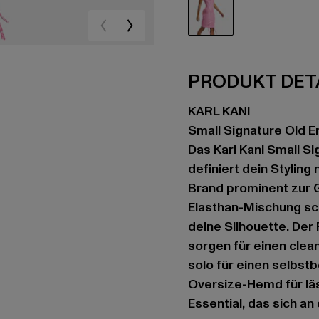
pink
PRODUKT DET
KARL KANI
Small Signature Old E
Das Karl Kani Small Si
definiert dein Stylin
Brand prominent zur G
Elasthan-Mischung sch
deine Silhouette. Der
sorgen für einen cle
solo für einen selbst
Oversize-Hemd für läss
Essential, das sich an