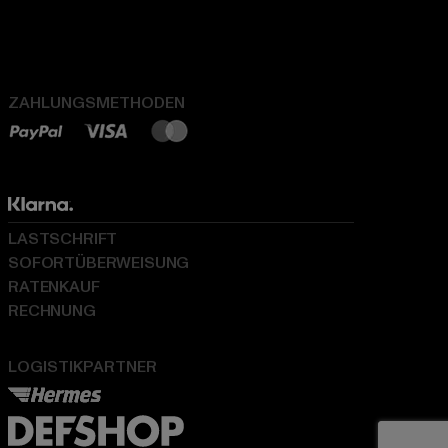
ZAHLUNGSMETHODEN
LASTSCHRIFT
SOFORTÜBERWEISUNG
RATENKAUF
RECHNUNG
LOGISTIKPARTNER