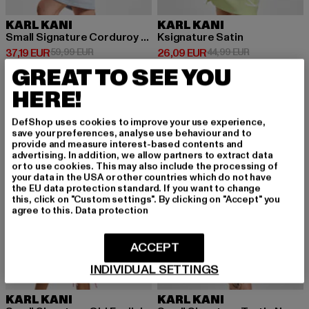
KARL KANI
KARL KANI
Small Signature Corduroy Ls Turtle Neck
Ksignature Satin
Derzeitiger Preis: 37,19 EUR
Aktionspreis: 59,99 EUR
Derzeitiger Preis: 26,09 EUR
Aktionspreis:
37,19 EUR
59,99 EUR
26,09 EUR
44,99 EUR
GREAT TO SEE YOU
HERE!
-43%
-13%
DefShop uses cookies to improve your use experience,
save your preferences, analyse use behaviour and to
provide and measure interest-based contents and
advertising. In addition, we allow partners to extract data
or to use cookies. This may also include the processing of
your data in the USA or other countries which do not have
the EU data protection standard. If you want to change
this, click on "Custom settings". By clicking on "Accept" you
agree to this.
Data protection
ACCEPT
INDIVIDUAL SETTINGS
KARL KANI
KARL KANI