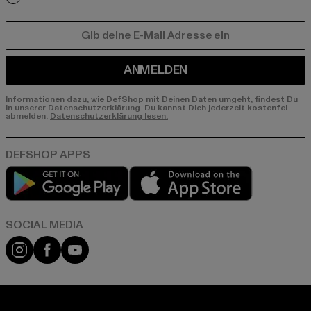
E-MAIL
ANMELDEN
Informationen dazu, wie DefShop mit Deinen Daten umgeht, findest Du
in unserer Datenschutzerklärung. Du kannst Dich jederzeit kostenfei
abmelden.
Datenschutzerklärung lesen.
Play market
App store
Instagram
Facebook
YouTube