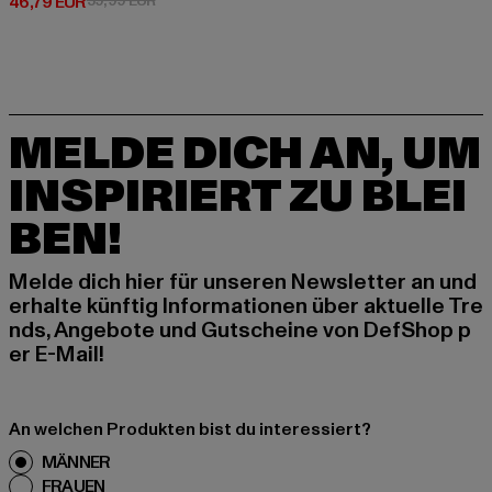
Derzeitiger Preis: 46,79 EUR
46,79 EUR
59,99 EUR
MELDE DICH AN, UM
INSPIRIERT ZU BLEI
BEN!
Melde dich hier für unseren Newsletter an und
erhalte künftig Informationen über aktuelle Tre
nds, Angebote und Gutscheine von DefShop p
er E-Mail!
An welchen Produkten bist du interessiert?
MÄNNER
FRAUEN