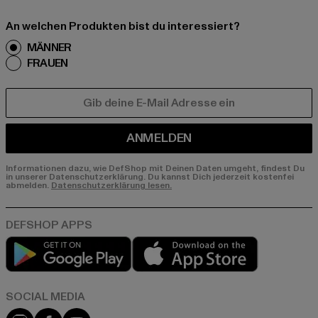
An welchen Produkten bist du interessiert?
MÄNNER
FRAUEN
E-MAIL
ANMELDEN
Informationen dazu, wie DefShop mit Deinen Daten umgeht, findest Du
in unserer Datenschutzerklärung. Du kannst Dich jederzeit kostenfei
abmelden.
Datenschutzerklärung lesen.
Play market
App store
Instagram
Facebook
YouTube