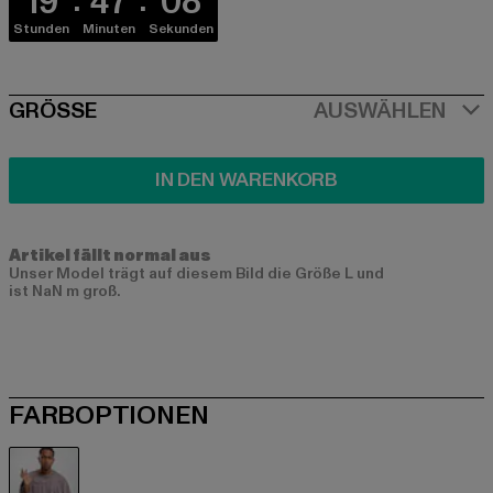
19
47
07
Stunden
Minuten
Sekunden
SIZE
GRÖSSE
AUSWÄHLEN
IN DEN WARENKORB
Artikel fällt normal aus
Unser Model trägt auf diesem Bild die Größe L und
ist NaN m groß.
FARBOPTIONEN