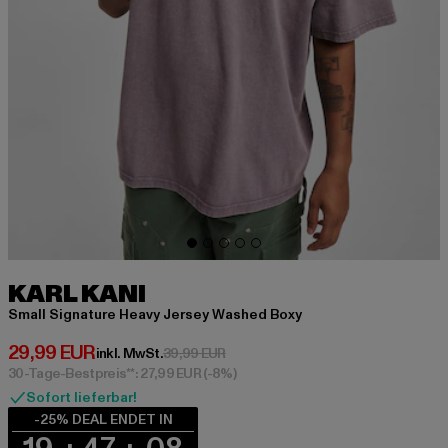
KARL KANI
Small Signature Heavy Jersey Washed Boxy
Derzeitiger Preis: 29,99 EUR
29,99 EUR
Aktionspreis: 39,99 EUR
inkl. MwSt.
39,99 EUR
30-Tage-Bestpreis**: 27,99 EUR
(-8%)
Sofort lieferbar!
-25% DEAL ENDET IN