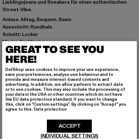
Lieblingsjeans und Sneakers für einen authentischen
Street-Vibe.
Anlass: Alltag, Bequem, Basic
Ausschnitt: Rundhals
Schnitt: Locker
Marke: Karl Kani
GREAT TO SEE YOU
Kat.: T-Shirts
HERE!
Farbe: grau
Hersteller Farbe: grey
DefShop uses cookies to improve your use experience,
Materialzusammensetzung: 100% Baumwolle
save your preferences, analyse use behaviour and to
Art.Nr: 6069113-00111
provide and measure interest-based contents and
advertising. In addition, we allow partners to extract data
or to use cookies. This may also include the processing of
Hersteller: Urban Styles Agency GmbH & Co. KG |
your data in the USA or other countries which do not have
the EU data protection standard. If you want to change
agentur@urbanstylesagency.com
this, click on "Custom settings". By clicking on "Accept" you
Schanzenstraße 41 | 51063 Köln | DE
agree to this.
Data protection
ACCEPT
GRÖSSE & PASSFORM
INDIVIDUAL SETTINGS