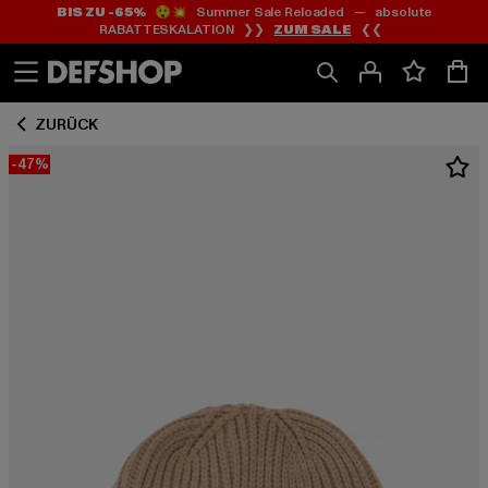
BIS ZU -65%
😲💥 Summer Sale Reloaded — absolute
Zum
Zum
RABATTESKALATION ❯❯
ZUM SALE
❮❮
Inhalt
Fußzeile
springen
springen
ZURÜCK
-47%