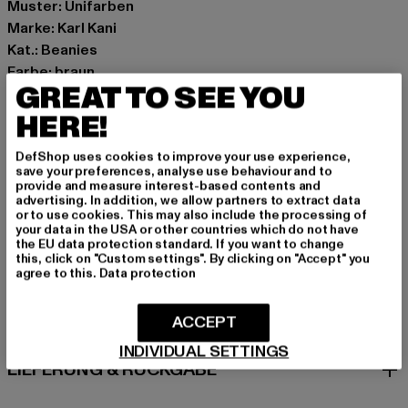
Muster: Unifarben
Marke: Karl Kani
Kat.: Beanies
Farbe: braun
GREAT TO SEE YOU
Hersteller Farbe: taupe
Materialzusammensetzung: 100% Polyacryl
HERE!
Art.Nr: 7020289-00782
DefShop uses cookies to improve your use experience,
save your preferences, analyse use behaviour and to
Hersteller: Urban Styles Agency GmbH & Co. KG |
provide and measure interest-based contents and
advertising. In addition, we allow partners to extract data
agentur@urbanstylesagency.com
or to use cookies. This may also include the processing of
Schanzenstraße 41 | 51063 Köln | DE
your data in the USA or other countries which do not have
the EU data protection standard. If you want to change
this, click on "Custom settings". By clicking on "Accept" you
agree to this.
Data protection
GRÖSSE & PASSFORM
ACCEPT
PFLEGEHINWEISE
INDIVIDUAL SETTINGS
LIEFERUNG & RÜCKGABE