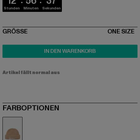
12
56
37
Stunden
Minuten
Sekunden
SIZE
GRÖSSE
ONE SIZE
IN DEN WARENKORB
Artikel fällt normal aus
FARBOPTIONEN