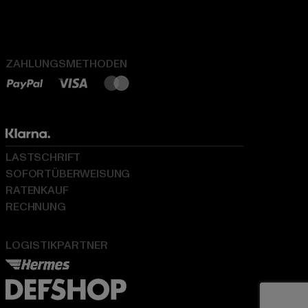
ZAHLUNGSMETHODEN
LASTSCHRIFT
SOFORTÜBERWEISUNG
RATENKAUF
RECHNUNG
LOGISTIKPARTNER