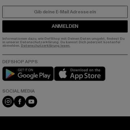
E-MAIL
ANMELDEN
Informationen dazu, wie DefShop mit Deinen Daten umgeht, findest Du
in unserer Datenschutzerklärung. Du kannst Dich jederzeit kostenfei
abmelden.
Datenschutzerklärung lesen.
Play market
App store
Instagram
Facebook
YouTube