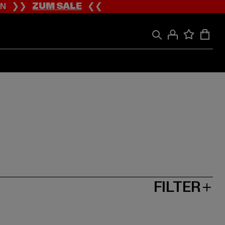
ION ❯❯
ZUM SALE
❮❮
FILTER