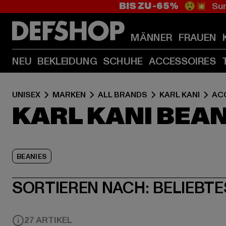
BIS ZU -65%
😲💥 Sum
MÄNNER
FRAUEN
NEU
BEKLEIDUNG
SCHUHE
ACCESSOIRES
UNISEX
MARKEN
ALL BRANDS
KARL KANI
AC
KARL KANI BEA
BEANIES
SORTIEREN NACH:
BELIEBTE
27 ARTIKEL