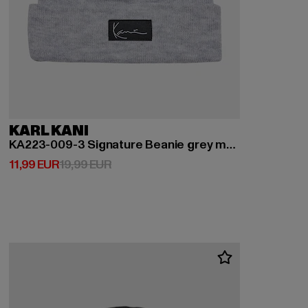
KARL KANI
KA223-009-3 Signature Beanie grey melange
Derzeitiger Preis: 11,99 EUR
Aktionspreis: 19,99 EUR
11,99 EUR
19,99 EUR