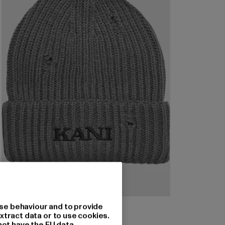
KARL KANI
se behaviour and to provide
Retro Distress Beanie
xtract data or to use cookies.
not have the EU data