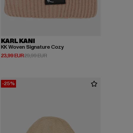
KARL KANI
KK Woven Signature Cozy
Derzeitiger Preis: 23,99 EUR
Aktionspreis: 29,99 EUR
23,99 EUR
29,99 EUR
-25%