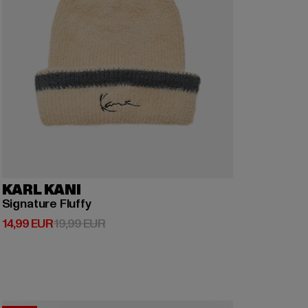
KARL KANI
Signature Fluffy
Derzeitiger Preis: 14,99 EUR
Aktionspreis: 19,99 EUR
14,99 EUR
19,99 EUR