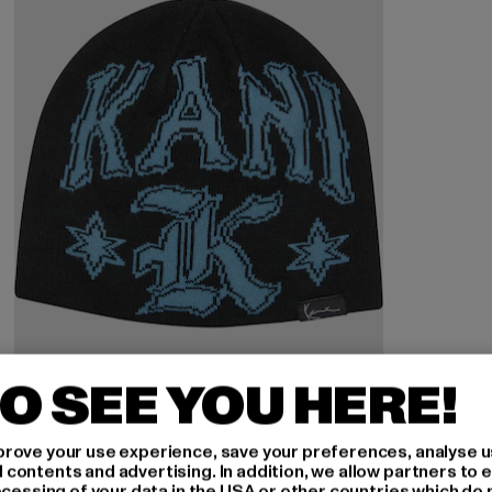
O SEE YOU HERE!
KARL KANI
rove your use experience, save your preferences, analyse u
Looplabel Scully
ontents and advertising. In addition, we allow partners to e
ocessing of your data in the USA or other countries which do 