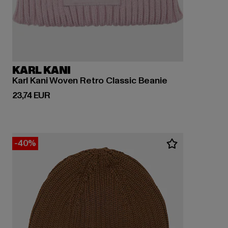
KARL KANI
Karl Kani Woven Retro Classic Beanie
Derzeitiger Preis: 23,74 EUR
23,74 EUR
-40%