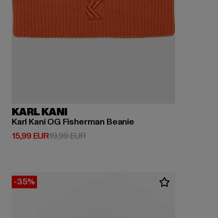
KARL KANI
Karl Kani OG Fisherman Beanie
Derzeitiger Preis: 15,99 EUR
Aktionspreis: 19,99 EUR
15,99 EUR
19,99 EUR
-35%