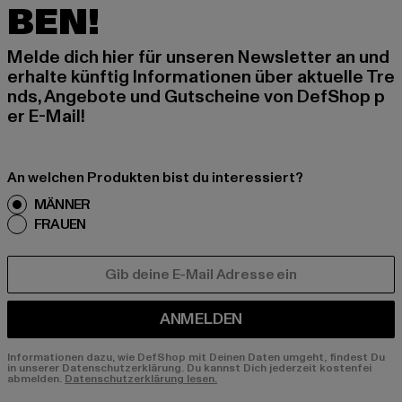
BEN!
Melde dich hier für unseren Newsletter an und
erhalte künftig Informationen über aktuelle Tre
nds, Angebote und Gutscheine von DefShop p
er E-Mail!
An welchen Produkten bist du interessiert?
MÄNNER
FRAUEN
E-MAIL
ANMELDEN
Informationen dazu, wie DefShop mit Deinen Daten umgeht, findest Du
in unserer Datenschutzerklärung. Du kannst Dich jederzeit kostenfei
abmelden.
Datenschutzerklärung lesen.