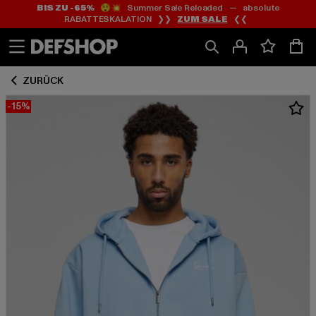
BIS ZU -65%
😲💥 Summer Sale Reloaded — absolute
Zum
Zum
RABATTESKALATION ❯❯
ZUM SALE
❮❮
Inhalt
Fußzeile
springen
springen
ZURÜCK
-15%