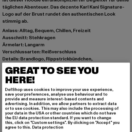
ist dieser Hoodie ein unkomplizierter Begleiter für deine
täglichen Abenteuer. Das dezente Karl Kani Signature-
Logo auf der Brust rundet den authentischen Look
stimmig ab.
Anlass: Alltag, Bequem, Chillen, Freizeit
Ausschnitt: Stehkragen
Ärmelart: Langarm
Verschlussarten: Reißverschluss
Details: Brandlogo, Rippstrickbündchen,
Einschubtaschen
GREAT TO SEE YOU
Schnitt: Oversize
HERE!
Marke: Karl Kani
Kat.: Sweat & Fleece - Hoodies Zipthrough
DefShop uses cookies to improve your use experience,
Farbe: blau
save your preferences, analyse use behaviour and to
provide and measure interest-based contents and
Hersteller Farbe: light blue
advertising. In addition, we allow partners to extract data
Materialzusammensetzung: 80% Baumwolle, 20%
or to use cookies. This may also include the processing of
your data in the USA or other countries which do not have
Polyester
the EU data protection standard. If you want to change
Art.Nr: 6022143-01851
this, click on "Custom settings". By clicking on "Accept" you
agree to this.
Data protection