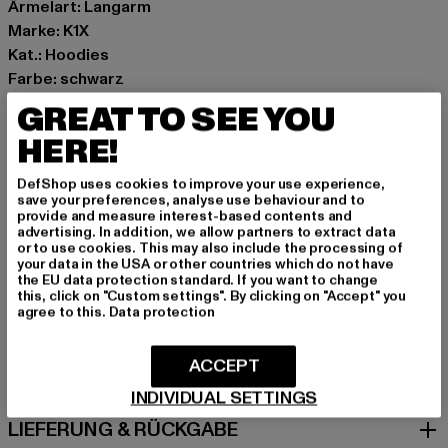
Ärmelart: Langarm
Marke: K1X
Kat.: Hoodies
Farbe: schwarz
Hersteller Farbe: black
GREAT TO SEE YOU
Materialzusammensetzung: 65% Baumwolle, 35%
HERE!
Polyester
Art.Nr: 60210167-00007
DefShop uses cookies to improve your use experience,
save your preferences, analyse use behaviour and to
provide and measure interest-based contents and
Hersteller: Urban Styles Agency GmbH & Co. KG |
advertising. In addition, we allow partners to extract data
agentur@urbanstylesagency.com
or to use cookies. This may also include the processing of
your data in the USA or other countries which do not have
Schanzenstraße 41 | 51063 Köln | DE
the EU data protection standard. If you want to change
this, click on "Custom settings". By clicking on "Accept" you
agree to this.
Data protection
GRÖSSE & PASSFORM
ACCEPT
PFLEGEHINWEISE
INDIVIDUAL SETTINGS
LIEFERUNG & RÜCKGABE