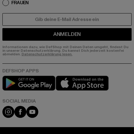
FRAUEN
E-MAIL
ANMELDEN
Informationen dazu, wie DefShop mit Deinen Daten umgeht, findest Du
in unserer Datenschutzerklärung. Du kannst Dich jederzeit kostenfei
abmelden.
Datenschutzerklärung lesen.
Play market
App store
Instagram
Facebook
YouTube