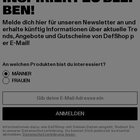
BEN!
Melde dich hier für unseren Newsletter an und
erhalte künftig Informationen über aktuelle Tre
nds, Angebote und Gutscheine von DefShop p
er E-Mail!
An welchen Produkten bist du interessiert?
MÄNNER
FRAUEN
E-MAIL
ANMELDEN
Informationen dazu, wie DefShop mit Deinen Daten umgeht, findest Du
in unserer Datenschutzerklärung. Du kannst Dich jederzeit kostenfei
abmelden.
Datenschutzerklärung lesen.