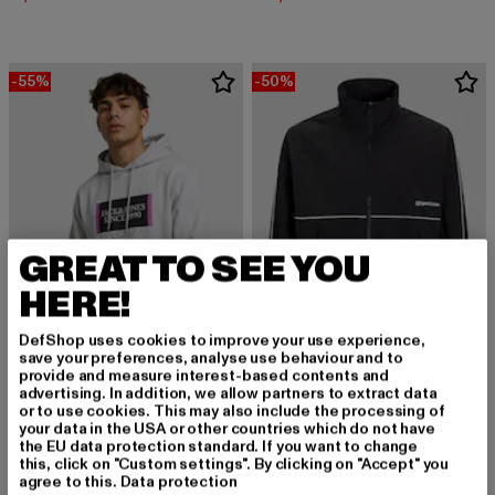
-55%
-50%
GREAT TO SEE YOU
HERE!
DefShop uses cookies to improve your use experience,
save your preferences, analyse use behaviour and to
provide and measure interest-based contents and
JACK AND JONES
advertising. In addition, we allow partners to extract data
Union Track
or to use cookies. This may also include the processing of
JACK AND JONES
your data in the USA or other countries which do not have
Derzeitiger Preis: 30,00 EUR
Aktionspreis:
30,00 EUR
59,99 EUR
Lafayette Branding
the EU data protection standard. If you want to change
Derzeitiger Preis: 24,75 EUR
Aktionspreis: 54,99 EUR
24,75 EUR
54,99 EUR
this, click on "Custom settings". By clicking on "Accept" you
agree to this.
Data protection