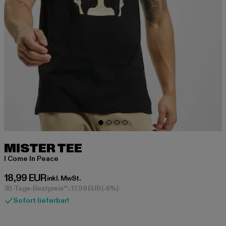
MISTER TEE
I Come In Peace
Derzeitiger Preis: 18,99 EUR
18,99 EUR
inkl. MwSt.
30-Tage-Bestpreis**: 17,99 EUR
(-6%)
Sofort lieferbar!