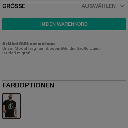
SIZE
GRÖSSE
AUSWÄHLEN
IN DEN WARENKORB
Artikel fällt normal aus
Unser Model trägt auf diesem Bild die Größe L und
ist NaN m groß.
FARBOPTIONEN
schwarz