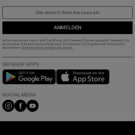
E-MAIL
ANMELDEN
Informationen dazu, wie DefShop mit Deinen Daten umgeht, findest Du
in unserer Datenschutzerklärung. Du kannst Dich jederzeit kostenfei
abmelden.
Datenschutzerklärung lesen.
Play market
App store
Instagram
Facebook
YouTube