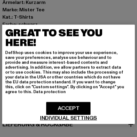
Ärmelart: Kurzarm
Marke: Mister Tee
Kat.: T-Shirts
Farbe: schwarz
GREAT TO SEE YOU
Hersteller Farbe: black
Materialzusammensetzung: 100% Baumwolle
HERE!
Art.Nr: MT1612-00007
DefShop uses cookies to improve your use experience,
save your preferences, analyse use behaviour and to
Hersteller: TB International GmbH |
info@tbint.de
provide and measure interest-based contents and
advertising. In addition, we allow partners to extract data
Dr.-Robert-Murjahn-Straße 7 | 64372 Ober-Ramstadt |
or to use cookies. This may also include the processing of
DE
your data in the USA or other countries which do not have
the EU data protection standard. If you want to change
this, click on "Custom settings". By clicking on "Accept" you
agree to this.
Data protection
GRÖSSE & PASSFORM
ACCEPT
PFLEGEHINWEISE
INDIVIDUAL SETTINGS
LIEFERUNG & RÜCKGABE