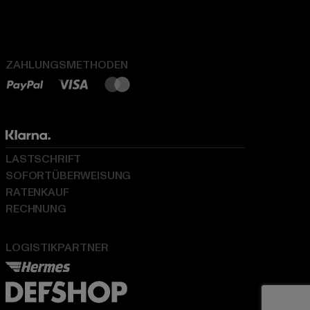
ZAHLUNGSMETHODEN
LASTSCHRIFT
SOFORTÜBERWEISUNG
RATENKAUF
RECHNUNG
LOGISTIKPARTNER