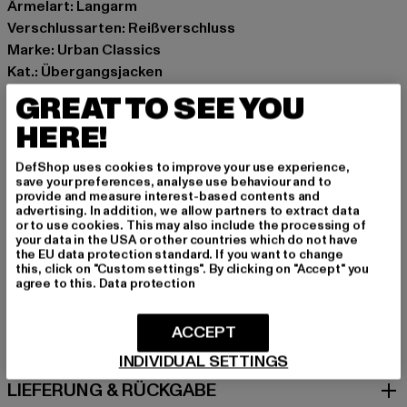
Ärmelart: Langarm
Verschlussarten: Reißverschluss
Marke: Urban Classics
Kat.: Übergangsjacken
Farbe: blau
GREAT TO SEE YOU
Hersteller Farbe: spaceblue
HERE!
Materialzusammensetzung: 100% Polyester
Art.Nr: TB5534-04008
DefShop uses cookies to improve your use experience,
save your preferences, analyse use behaviour and to
provide and measure interest-based contents and
Hersteller: TB International GmbH |
info@tbint.de
advertising. In addition, we allow partners to extract data
Dr.-Robert-Murjahn-Straße 7 | 64372 Ober-Ramstadt |
or to use cookies. This may also include the processing of
your data in the USA or other countries which do not have
DE
the EU data protection standard. If you want to change
this, click on "Custom settings". By clicking on "Accept" you
agree to this.
Data protection
GRÖSSE & PASSFORM
ACCEPT
PFLEGEHINWEISE
INDIVIDUAL SETTINGS
LIEFERUNG & RÜCKGABE