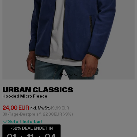
URBAN CLASSICS
Hooded Micro Fleece
Derzeitiger Preis: 24,00 EUR
24,00 EUR
Aktionspreis: 49,99 EUR
inkl. MwSt.
49,99 EUR
30-Tage-Bestpreis**: 22,00 EUR
(-9%)
Sofort lieferbar!
-52% DEAL ENDET IN