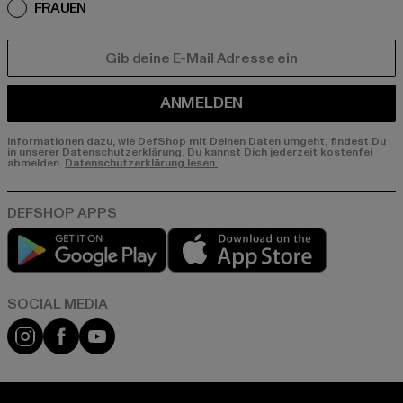
FRAUEN
E-MAIL
ANMELDEN
Informationen dazu, wie DefShop mit Deinen Daten umgeht, findest Du
in unserer Datenschutzerklärung. Du kannst Dich jederzeit kostenfei
abmelden.
Datenschutzerklärung lesen.
Play market
App store
Instagram
Facebook
YouTube