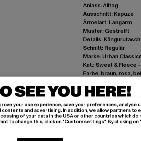
Anlass: Alltag
Ausschnitt: Kapuze
Ärmelart: Langarm
Muster: Gestreift
Details: Kängurutasc
Schnitt: Regulär
Marke: Urban Classic
Kat.: Sweat & Fleece 
Farbe: braun, rosa, be
Hersteller Farbe: pin
O SEE YOU HERE!
Materialzusammenset
Art.Nr: UCK1843-040
rove your use experience, save your preferences, analyse u
ontents and advertising. In addition, we allow partners to e
Hersteller: TB Intern
ocessing of your data in the USA or other countries which do 
ant to change this, click on "Custom settings". By clicking on 
Dr.-Robert-Murjahn-S