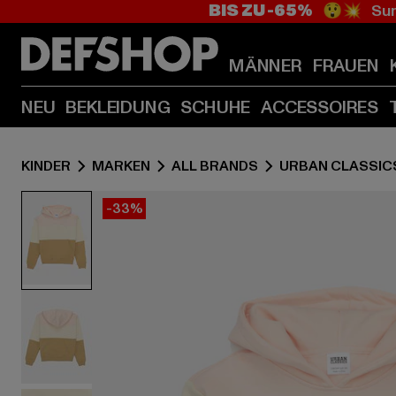
BIS ZU -65%
😲💥 Sum
MÄNNER
FRAUEN
NEU
BEKLEIDUNG
SCHUHE
ACCESSOIRES
KINDER
MARKEN
ALL BRANDS
URBAN CLASSIC
-33%