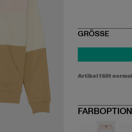
SIZE
GRÖSSE
Artikel fällt norma
FARBOPTIO