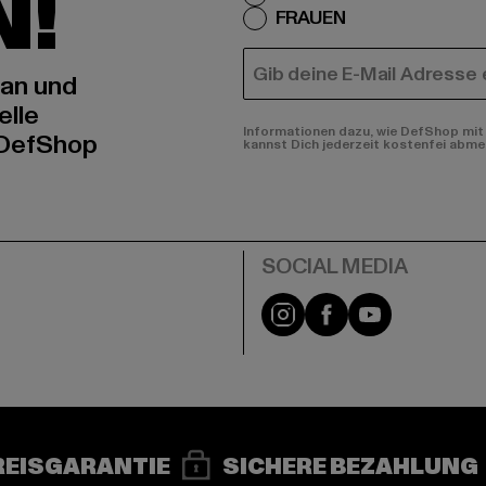
N!
FRAUEN
E-MAIL
 an und
elle
Informationen dazu, wie DefShop mit 
 DefShop
kannst Dich jederzeit kostenfei abme
e
Instagram
Facebook
YouTube
REISGARANTIE
SICHERE BEZAHLUNG