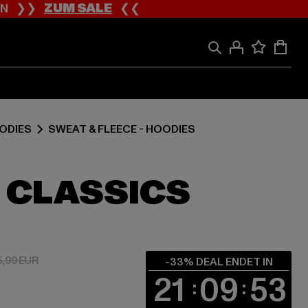
ION ❯❯
ZUM SALE
❮❮
OODIES
SWEAT & FLEECE - HOODIES
 CLASSICS
 24,11 EUR
Aktionspreis: 35,99 EUR
5,99 EUR
-33% DEAL ENDET IN
21
09
52