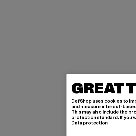
GREAT T
DefShop uses cookies to imp
and measure interest-based c
This may also include the pr
protection standard. If you w
Data protection