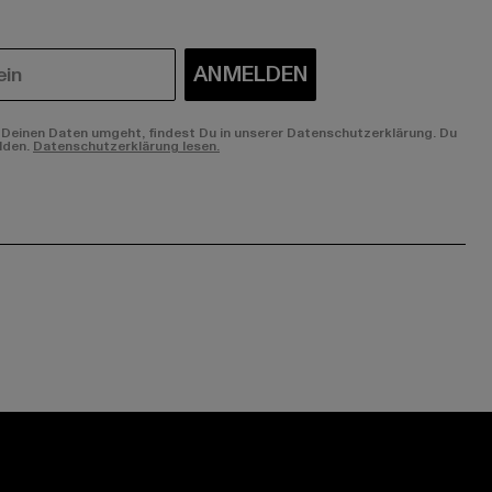
ANMELDEN
Deinen Daten umgeht, findest Du in unserer Datenschutzerklärung. Du
lden.
Datenschutzerklärung lesen.