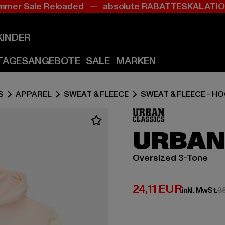
mer Sale Reloaded — absolute RABATTESKALAT
Zum
Zum
Inhalt
Fußzeile
springen
springen
KINDER
(Enter
(Enter
drücken)
drücken)
TAGESANGEBOTE
SALE
MARKEN
S
APPAREL
SWEAT & FLEECE
SWEAT & FLEECE - H
URBAN
Oversized 3-Tone
Derzeitiger Preis:
24,11 EUR
inkl. MwSt.
3