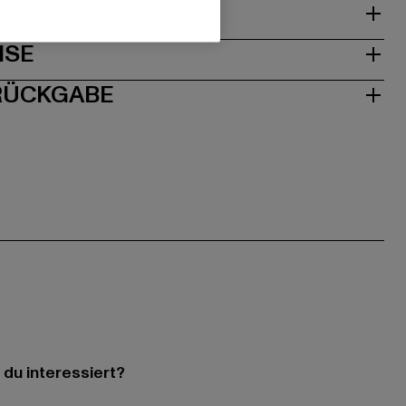
& PASSFORM
ISE
 RÜCKGABE
 du interessiert?