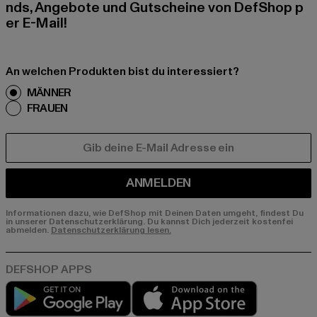
nds, Angebote und Gutscheine von DefShop p
er E-Mail!
An welchen Produkten bist du interessiert?
MÄNNER
FRAUEN
E-MAIL
ANMELDEN
Informationen dazu, wie DefShop mit Deinen Daten umgeht, findest Du
in unserer Datenschutzerklärung. Du kannst Dich jederzeit kostenfei
abmelden.
Datenschutzerklärung lesen.
Play market
App store