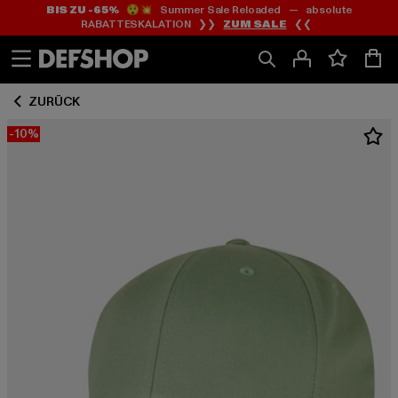
BIS ZU -65%
😲💥 Summer Sale Reloaded — absolute
Zum
Zum
RABATTESKALATION ❯❯
ZUM SALE
❮❮
Inhalt
Fußzeile
springen
springen
ZURÜCK
-10%