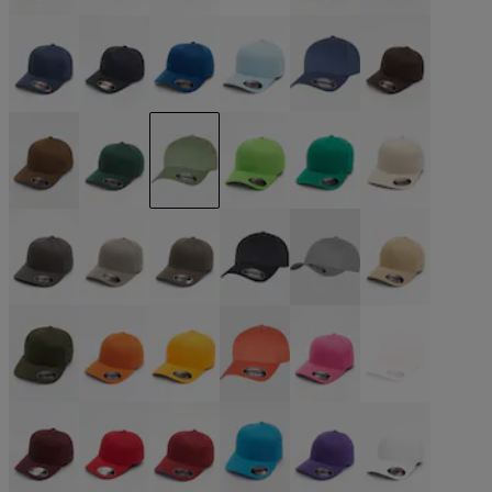
beige
schwarz
schwarz
schwarz
blau
blau
blau
blau
blau
blau
blau
braun
braun
grün
grün
grün
grün
grau
grau
grau
grau
grau
grau
khaki
olive
orange
orange
orange
pink
pink