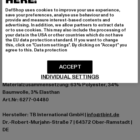
HERE!
Feuchtigkeit absorbierendes Schweißband
DefShop uses cookies to improve your use experience,
Elastisches Stretchband sorgt für eine optimale
save your preferences, analyse use behaviour and to
provide and measure interest-based contents and
Passform
advertising. In addition, we allow partners to extract data
Farblich abgesetzte Visorunterseite
or to use cookies. This may also include the processing of
your data in the USA or other countries which do not have
Visor precurved
the EU data protection standard. If you want to change
this, click on "Custom settings". By clicking on "Accept" you
Anlass: Alltag
agree to this.
Data protection
Marke: Flexfit
Kat.: Flexfitted Caps
ACCEPT
Farbe: grün
INDIVIDUAL SETTINGS
Hersteller Farbe: darkleafgreen
Materialzusammensetzung: 63% Polyester, 34%
Baumwolle, 3% Elasthan
Art.Nr: 6277-04480
Hersteller: TB International GmbH |
info@tbint.de
Dr.-Robert-Murjahn-Straße 7 | 64372 Ober-Ramstadt |
DE