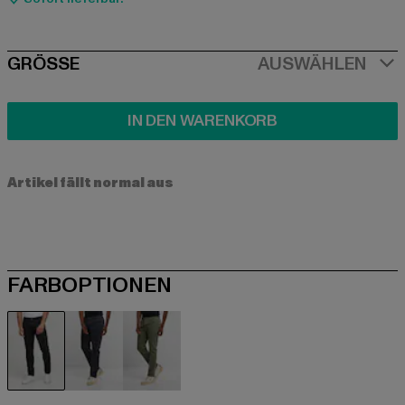
SIZE
GRÖSSE
AUSWÄHLEN
IN DEN WARENKORB
Artikel fällt normal aus
FARBOPTIONEN
schwarz
blau
olive