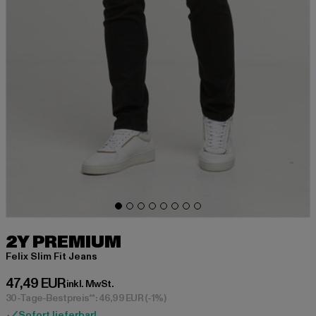
2Y PREMIUM
Felix Slim Fit Jeans
Derzeitiger Preis: 47,49 EUR
47,49 EUR
inkl. MwSt.
30-Tage-Bestpreis**: 46,99 EUR
(-1%)
Sofort lieferbar!