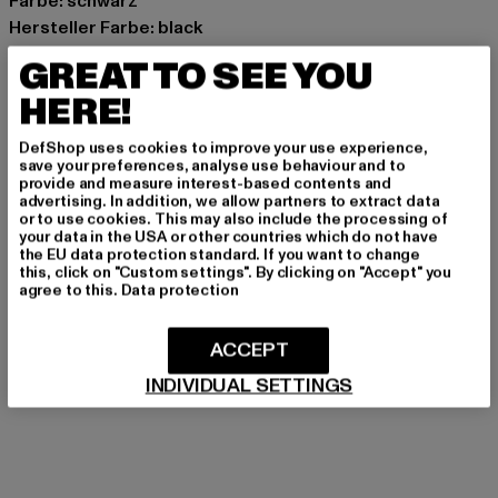
Farbe: schwarz
Hersteller Farbe: black
Materialzusammensetzung: 97% Baumwolle, 3%
GREAT TO SEE YOU
Elasthan
HERE!
Art.Nr: 2Y-FELIX-00007
DefShop uses cookies to improve your use experience,
Hersteller: 2Y Premium GmbH |
info@2y-studios.com
save your preferences, analyse use behaviour and to
provide and measure interest-based contents and
Hollefeldstraße 16 | 48282 Emsdetten | DE
advertising. In addition, we allow partners to extract data
or to use cookies. This may also include the processing of
your data in the USA or other countries which do not have
the EU data protection standard. If you want to change
GRÖSSE & PASSFORM
this, click on "Custom settings". By clicking on "Accept" you
agree to this.
Data protection
PFLEGEHINWEISE
ACCEPT
LIEFERUNG & RÜCKGABE
INDIVIDUAL SETTINGS