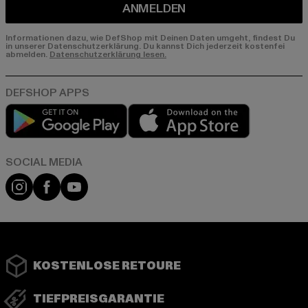
ANMELDEN
Informationen dazu, wie DefShop mit Deinen Daten umgeht, findest Du
in unserer Datenschutzerklärung. Du kannst Dich jederzeit kostenfei
abmelden.
Datenschutzerklärung lesen.
Play market
App store
Instagram
Facebook
YouTube
KOSTENLOSE RETOURE
TIEFPREISGARANTIE