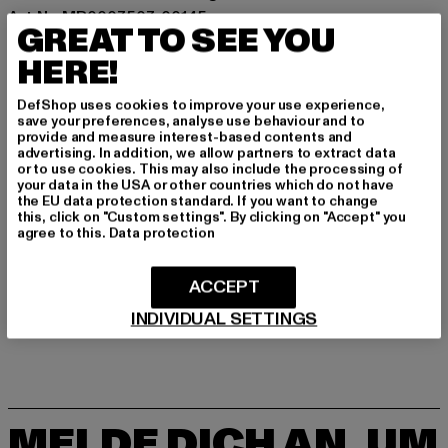
Art.Nr: MP0007507-00145
GREAT TO SEE YOU
HERE!
Hersteller: TB International GmbH |
info@tbint.de
Dr.-Robert-Murjahn-Straße 7 | 64372 Ober-Ramstadt |
DefShop uses cookies to improve your use experience,
DE
save your preferences, analyse use behaviour and to
provide and measure interest-based contents and
advertising. In addition, we allow partners to extract data
or to use cookies. This may also include the processing of
GRÖSSE & PASSFORM
your data in the USA or other countries which do not have
the EU data protection standard. If you want to change
this, click on "Custom settings". By clicking on "Accept" you
PFLEGEHINWEISE
agree to this.
Data protection
LIEFERUNG & RÜCKGABE
ACCEPT
INDIVIDUAL SETTINGS
MELDE DICH AN, UM