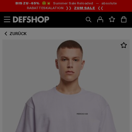
BIS ZU -65%
😲💥 Summer Sale Reloaded — absolute
Zum
Zum
RABATTESKALATION ❯❯
ZUM SALE
❮❮
Inhalt
Fußzeile
springen
springen
ZURÜCK