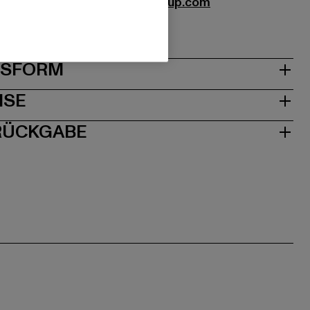
m Ltd. |
feedback@thehutgroup.com
CW9 Cheshire | UK
& PASSFORM
ISE
 RÜCKGABE