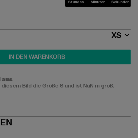
Stunden
Minuten
Sekunden
XS
IN DEN WARENKORB
l aus
 diesem Bild die Größe S und ist NaN m groß.
NEN