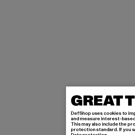
GREAT T
DefShop uses cookies to imp
and measure interest-based c
This may also include the pr
protection standard. If you w
Data protection