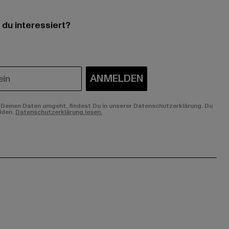
 du interessiert?
ANMELDEN
Deinen Daten umgeht, findest Du in unserer Datenschutzerklärung. Du
lden.
Datenschutzerklärung lesen.