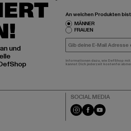
IERT
An welchen Produkten bist
N!
MÄNNER
FRAUEN
E-MAIL
 an und
elle
Informationen dazu, wie DefShop mit 
 DefShop
kannst Dich jederzeit kostenfei abme
e
Instagram
Facebook
YouTube