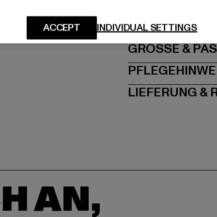
Hersteller: The Hut.co
7RA Northwich 7RA | 
ACCEPT
INDIVIDUAL SETTINGS
GRÖSSE 
PFLEGEHINWE
LIEFERUNG &
H AN,