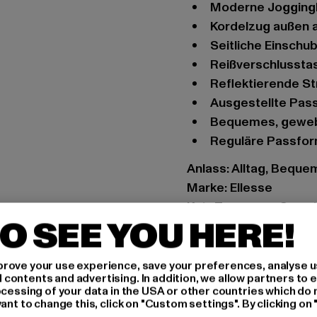
Moderne Jogging
Kordelzug außen 
Seitliche Einsch
Reißverschlussta
Reflektierende S
Ausgestellte Pa
Bequemes, geweb
Reguläre Passfo
Anlass: Alltag, Bequem,
Marke: Ellesse
Kat.: Trousers - Swea
O SEE YOU HERE!
Farbe: blau
Hersteller Farbe: dark
Materialzusammenset
rove your use experience, save your preferences, analyse u
ontents and advertising. In addition, we allow partners to e
Art.Nr: SGL13401-001
ocessing of your data in the USA or other countries which do 
ant to change this, click on "Custom settings". By clicking on 