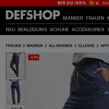
BIS ZU -65%
😲💥 Sum
MÄNNER
FRAUEN
NEU
BEKLEIDUNG
SCHUHE
ACCESSOIRES
FRAUEN
MARKEN
ALL BRANDS
ELLESSE
APP
-51%