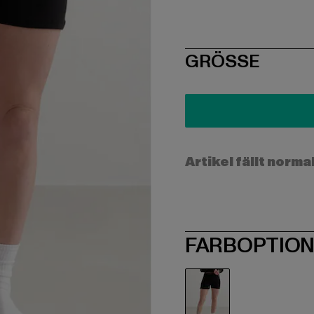
SIZE
GRÖSSE
Artikel fällt norma
FARBOPTIO