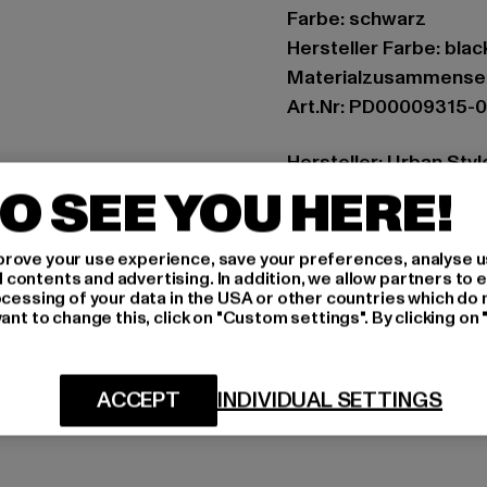
Farbe: schwarz
Hersteller Farbe: blac
Materialzusammenset
Art.Nr: PD00009315-
Hersteller: Urban Sty
O SEE YOU HERE!
agentur@urbanstyle
Schanzenstraße 41 | 5
rove your use experience, save your preferences, analyse u
ontents and advertising. In addition, we allow partners to e
GRÖSSE 
ocessing of your data in the USA or other countries which do 
ant to change this, click on "Custom settings". By clicking on 
PFLEGEHINWE
LIEFERUNG &
ACCEPT
INDIVIDUAL SETTINGS