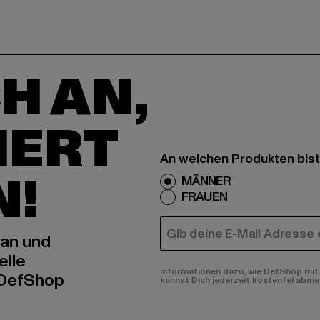
H AN,
IERT
An welchen Produkten bist
N!
MÄNNER
FRAUEN
E-MAIL
 an und
elle
Informationen dazu, wie DefShop mit 
 DefShop
kannst Dich jederzeit kostenfei abme