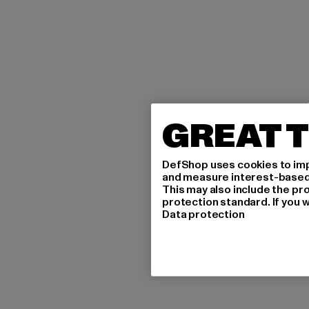
GREAT T
DefShop uses cookies to imp
and measure interest-based c
This may also include the pr
protection standard. If you w
Data protection