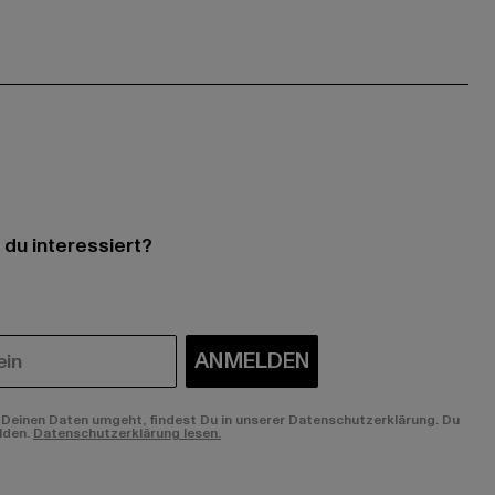
 du interessiert?
ANMELDEN
Deinen Daten umgeht, findest Du in unserer Datenschutzerklärung. Du
lden.
Datenschutzerklärung lesen.