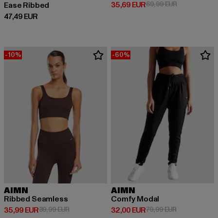
Derzeitiger Preis: 35,69 EUR
Aktionspreis:
35,69 EUR
69,99 EUR
Ease Ribbed
Derzeitiger Preis: 47,49 EUR
47,49 EUR
-10%
-60%
AIMN
AIMN
Ribbed Seamless
Comfy Modal
Derzeitiger Preis: 35,99 EUR
Aktionspreis: 39,99 EUR
Derzeitiger Preis: 32,00 EUR
Aktionspreis:
35,99 EUR
39,99 EUR
32,00 EUR
79,99 EUR