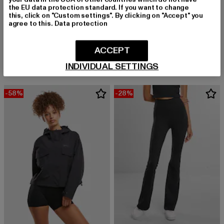
the EU data protection standard. If you want to change
this, click on "Custom settings". By clicking on "Accept" you
agree to this.
Data protection
AIMN
AIMN
Waterproof Oversized
Cropped Waterproof Anorak
ACCEPT
Derzeitiger Preis: 169,09 EUR
Aktionspreis: 189,99 EUR
Derzeitiger Preis: 73,60 EUR
Aktionspreis
169,09 EUR
189,99 EUR
73,60 EUR
159,99 EUR
INDIVIDUAL SETTINGS
-58%
-28%