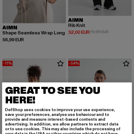
AIMN
Rib Knit
AIMN
Derzeitiger Preis: 32,00 EUR
Aktionspreis:
32,00 EUR
79,99 EUR
Shape Seamless Wrap Long
Derzeitiger Preis: 56,99 EUR
56,99 EUR
-11%
-54%
GREAT TO SEE YOU
HERE!
DefShop uses cookies to improve your use experience,
save your preferences, analyse use behaviour and to
provide and measure interest-based contents and
advertising. In addition, we allow partners to extract data
or to use cookies. This may also include the processing of
your data in the USA or other countries which do not have