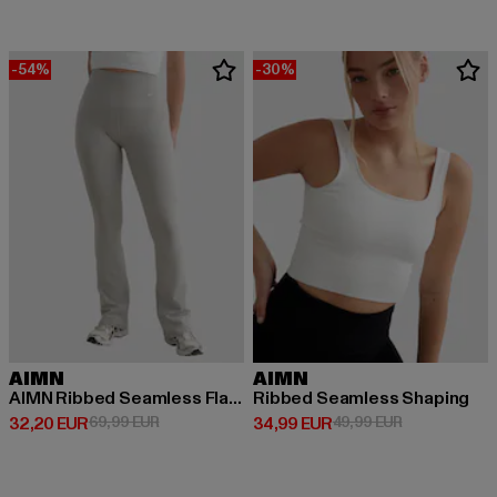
-54%
-30%
AIMN
AIMN
AIMN Ribbed Seamless Flare Tights
Ribbed Seamless Shaping
Derzeitiger Preis: 32,20 EUR
Aktionspreis: 69,99 EUR
Derzeitiger Preis: 34,99 EUR
Aktionspreis:
32,20 EUR
69,99 EUR
34,99 EUR
49,99 EUR