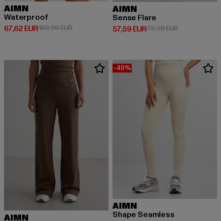
AIMN
AIMN
Waterproof
Sense Flare
Derzeitiger Preis: 67,62 EUR
Aktionspreis: 160,99 EUR
67,62 EUR
160,99 EUR
Derzeitiger Preis: 57,59 EUR
Aktionspreis:
57,59 EUR
79,99 EUR
-49%
AIMN
Shape Seamless
AIMN