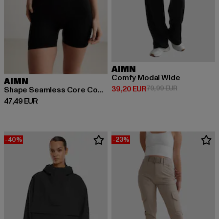
AIMN
Comfy Modal Wide
AIMN
Derzeitiger Preis: 39,20 EUR
Aktionspreis:
39,20 EUR
79,99 EUR
Shape Seamless Core Control
Derzeitiger Preis: 47,49 EUR
47,49 EUR
-40%
-23%